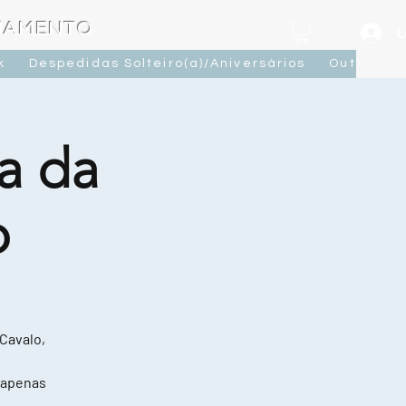
OJAMENTO
L
k
Despedidas Solteiro(a)/Aniversários
Outras At
a da
o
 Cavalo,
 apenas