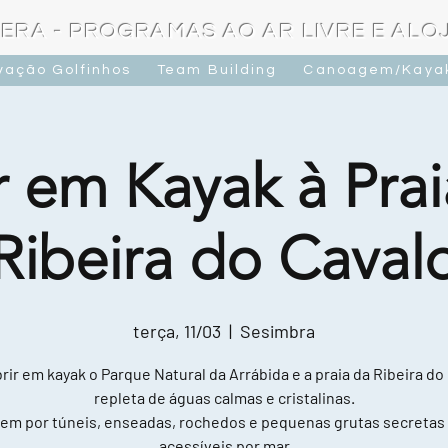
ERA - PROGRAMAS AO AR LIVRE E AL
vação Golfinhos
Team Building
Canoagem/Kaya
r em Kayak à Prai
Ribeira do Caval
terça, 11/03
  |  
Sesimbra
ir em kayak o Parque Natural da Arrábida e a praia da Ribeira do
repleta de águas calmas e cristalinas.
em por túneis, enseadas, rochedos e pequenas grutas secretas
acessíveis por mar