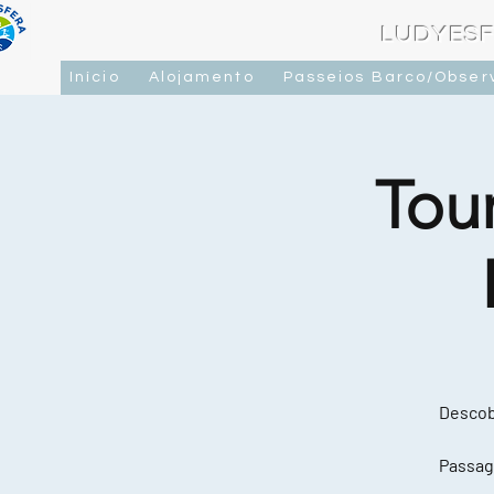
LUDYESF
Início
Alojamento
Passeios Barco/Obser
Tou
Descobr
Passag