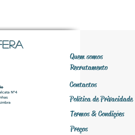
FERA
Quem somos
Recrutamento
Contactos
io
alcata Nº4
Política
de Privacidade
inhas
simbra
Termos &
Condições
Preços