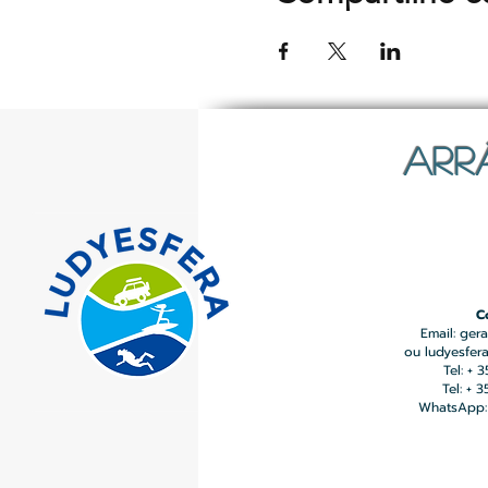
ARR
C
Email:
gera
ou
ludyesfer
Tel: + 
Tel: + 
WhatsApp: 