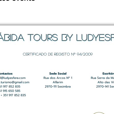
ÁBIDA TOURS BY LUDYES
Certificado de registo Nº 94/2009
ontactos
Sede Social
Escritór
l@ludyesfera.com
Rua dos Arcos Nº 1
Rua Serra da M
a.turismo@gmail.com
Alfarim
Alto das V
351 917 852 835
2970-111 Sesimbra
2970-141 Se
351 915 650 585
+ 351 917 852 835