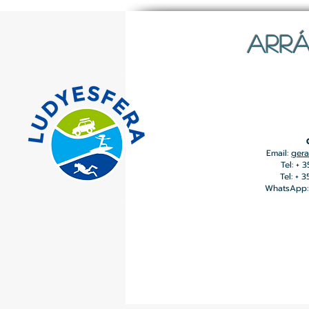
ARRÁ
Email:
gera
Tel: + 
Tel: + 
WhatsApp: 