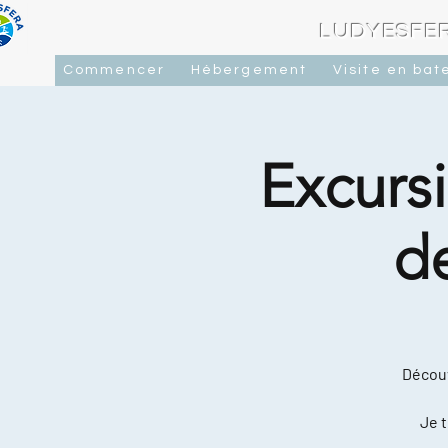
LUDYESFER
Commencer
Hébergement
Visite en bat
Excursi
d
Découv
Je t