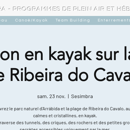
A - PROGRAMMES DE PLEIN AIR ET H
eau
Canoë/Kayak
Team Building
Enterrements
on en kayak sur 
e Ribeira do Cava
sam. 23 nov.
  |  
Sesimbra
rez le parc naturel d'Arrábida et la plage de Ribeira do Cavalo, a
calmes et cristallines, en kayak.
raverse des tunnels, des criques, des rochers et des petites gro
secrètes accessibles uniquement par la mer.