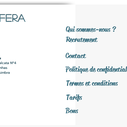
SFERA
Qui sommes-nous ?
Recrutement
Contact
u
alcata Nº4
Politique de confidential
inhas
simbra
Termes et conditions
Tarifs
Bons