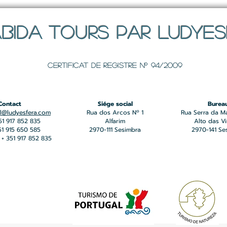
BIDA TOURS PAR LUDYE
Certificat de registre Nº 94/2009
Contact
Siége social
Burea
l@ludyesfera.com
Rua dos Arcos Nº 1
Rua Serra da M
351 917 852 835
Alfarim
Alto das V
351 915 650 585
2970-111 Sesimbra
2970-141 Se
+ 351 917 852 835