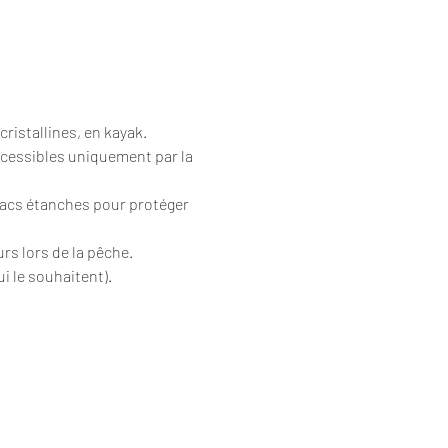
cristallines, en kayak.
ccessibles uniquement par la 
sacs étanches pour protéger 
urs lors de la pêche.
i le souhaitent).