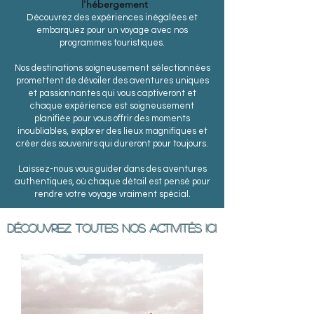
l'hébergement
Découvrez des expériences inégalées et
embarquez pour un voyage avec nos
programmes touristiques.
Nos destinations soigneusement sélectionnées
promettent de dévoiler des aventures uniques
et passionnantes qui vous captiveront et
chaque expérience est soigneusement
planifiée pour vous offrir des moments
inoubliables, explorer des lieux magnifiques et
créer des souvenirs qui dureront pour toujours.
Laissez-nous vous guider dans des aventures
authentiques, où chaque détail est pensé pour
rendre votre voyage vraiment spécial.
DÉCOUVREZ TOUTES NOS ACTIVITÉS ICI