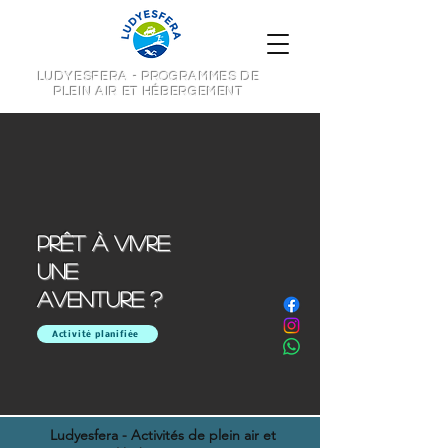
LUDYESFERA - PROGRAMMES DE
PLEIN AIR ET HÉBERGEMENT
Prêt à vivre
une
aventure ?
Activité planifiée
Ludyesfera - Activités de plein air et