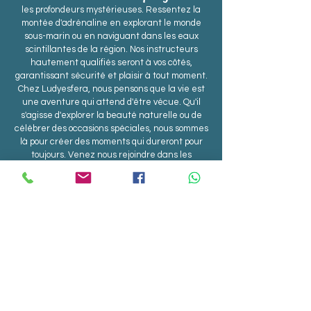
les profondeurs mystérieuses. Ressentez la
montée d'adrénaline en explorant le monde
sous-marin ou en naviguant dans les eaux
scintillantes de la région. Nos instructeurs
hautement qualifiés seront à vos côtés,
garantissant sécurité et plaisir à tout moment.
Chez Ludyesfera, nous pensons que la vie est
une aventure qui attend d'être vécue. Qu'il
s'agisse d'explorer la beauté naturelle ou de
célébrer des occasions spéciales, nous sommes
là pour créer des moments qui dureront pour
toujours. Venez nous rejoindre dans les
Sesimbra, Setúbal,
merveilles du plein air à
Tróia, Arrábida et Lagoa de Albufeira.
Réservez votre aventure avec nous
maintenant !
Ce que disent nos clients :