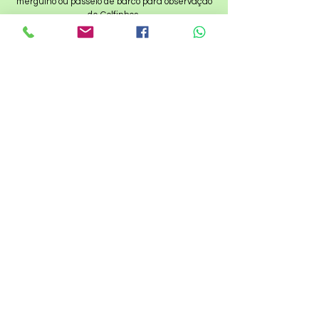
mergulho ou passeio de barco para observação
de Golfinhos.
Solicite-nos um orçamento para o seu
programa.
Abonnez-vous à la 
newsletter
Nom
E-mail
*
Je souhaite m'abonner à 
votre liste de diffusion.
Suscribir