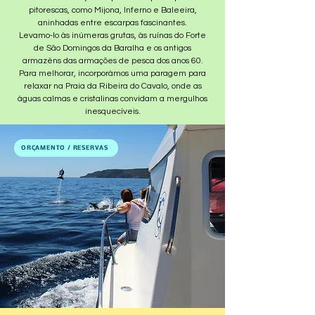
pitorescas, como Mijona, Inferno e Baleeira,
aninhadas entre escarpas fascinantes.
Levamo-lo às inúmeras grutas, às ruínas do Forte
de São Domingos da Baralha e os antigos
armazéns das armações de pesca dos anos 60.
Para melhorar, incorporámos uma paragem para
relaxar na Praia da Ribeira do Cavalo, onde as
águas calmas e cristalinas convidam a mergulhos
inesquecíveis.
ORÇAMENTO / RESERVAS