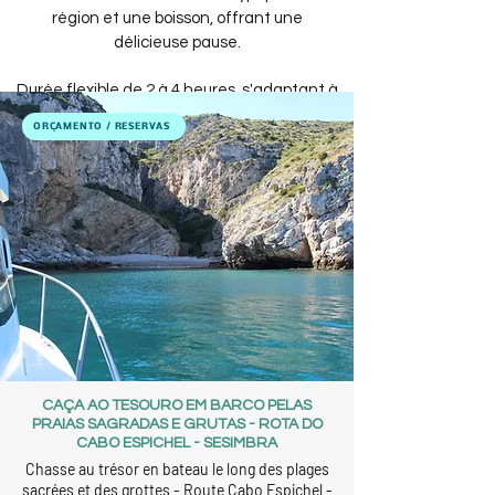
région et une boisson, offrant une
délicieuse pause.
Durée flexible de 2 à 4 heures, s'adaptant à
la dynamique du groupe.
ORÇAMENTO / RESERVAS
Activité pour groupes organisée à dates et
horaires à proposer, sur réservation
préalable.
DEMANDER UN DEVIS
CAÇA AO TESOURO EM BARCO PELAS
PRAIAS SAGRADAS E GRUTAS - ROTA DO
CABO ESPICHEL - SESIMBRA
Chasse au trésor en bateau le long des plages
sacrées et des grottes - Route Cabo Espichel -