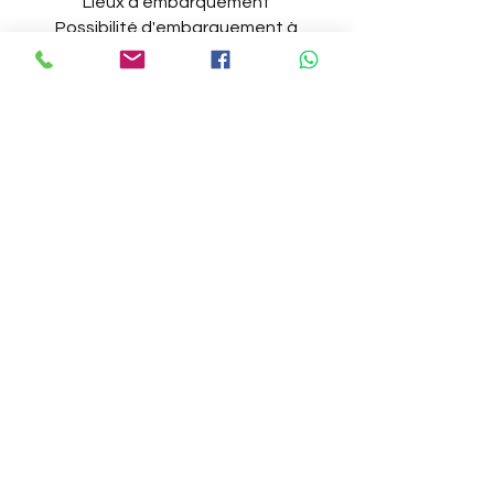
Lieux d'embarquement
Possibilité d'embarquement à
Sesimbra, Troia ou Setúbal.
Tous les événements incluent
- Navires semi-rigides ;
- Moniteurs/Skipper ;
- Assurance accident personnel ;
- Matériel pour réaliser l'activité
- Offre d'une boisson et d'une friandise
typique de la région.
Recommandations
Utilisation de vêtements et de
chaussures appropriés (tongs,
shorts/bikini) et d'un coupe-vent
- Serviette et vêtements de rechange
- Crème solaire
- De l'eau et de la nourriture légère