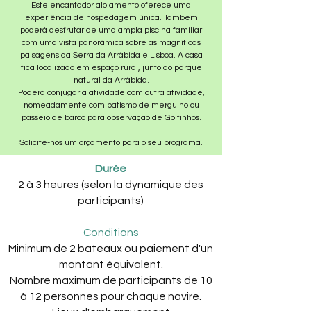
Este encantador alojamento oferece uma
experiência de hospedagem única. Também
poderá desfrutar de uma ampla piscina familiar
com uma vista panorâmica sobre as magníficas
paisagens da Serra da Arrábida e Lisboa. ​A casa
fica localizado em espaço rural, junto ao parque
natural da Arrábida.​
Poderá conjugar a atividade com outra atividade,
nomeadamente com batismo de mergulho ou
passeio de barco para observação de Golfinhos.
Solicite-nos um orçamento para o seu programa.
Durée
2 à 3 heures (selon la dynamique des
participants)
Conditions
Minimum de 2 bateaux ou paiement d'un
montant équivalent.
Nombre maximum de participants de 10
à 12 personnes pour chaque navire.