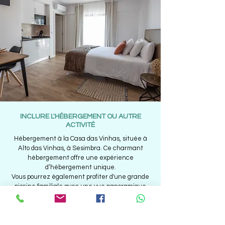
INCLURE L'HÉBERGEMENT OU AUTRE
ACTIVITÉ
Hébergement à la Casa das Vinhas, située à
Alto das Vinhas, à Sesimbra.
Ce charmant
hébergement offre une expérience
d’hébergement unique.
Vous pourrez également profiter d'une grande
piscine familiale avec une vue panoramique
sur les magnifiques paysages de la Serra da
Arrábida et de Lisbonne.
La maison est située
dans une zone rurale, à côté du parc naturel
d'Arrábida.