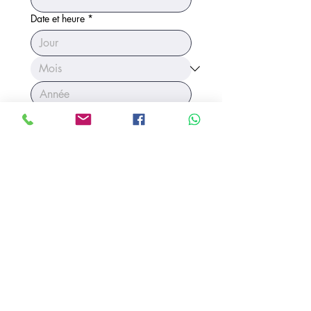
Date et heure
*
:
Langue
Portugais
Espagnol
Anglais
Autre
Remarques