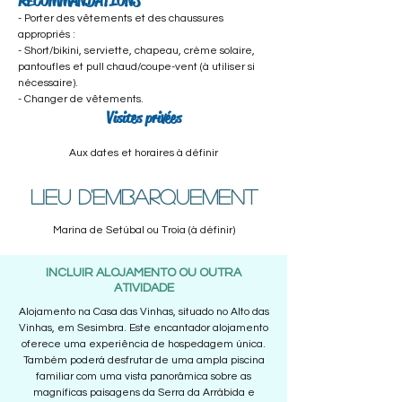
RECOMMANDATIONS
- Porter des vêtements et des chaussures
appropriés :
- Short/bikini, serviette, chapeau, crème solaire,
pantoufles et pull chaud/coupe-vent (à utiliser si
nécessaire).
- Changer de vêtements.
Visites privées
Aux dates et horaires à définir
LIEU D'EMBARQUEMENT
Marina de Setúbal ou Troia (à définir)
INCLUIR ALOJAMENTO OU OUTRA
ATIVIDADE
Alojamento na Casa das Vinhas, situado no Alto das
Vinhas, em Sesimbra. Este encantador alojamento
oferece uma experiência de hospedagem única.
Também poderá desfrutar de uma ampla piscina
familiar com uma vista panorâmica sobre as
magníficas paisagens da Serra da Arrábida e