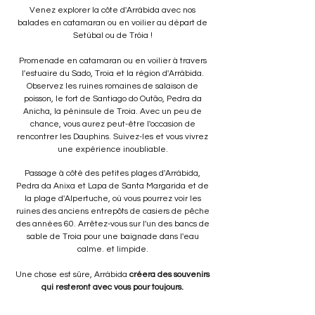
Venez explorer la côte d'Arrábida avec nos
balades en catamaran ou en voilier au départ de
Setúbal ou de Tróia !
Promenade en catamaran ou en voilier à travers
l'estuaire du Sado, Troia et la région d'Arrábida.
Observez les ruines romaines de salaison de
poisson, le fort de Santiago do Outão, Pedra da
Anicha, la péninsule de Troia. Avec un peu de
chance, vous aurez peut-être l'occasion de
rencontrer les Dauphins. Suivez-les et vous vivrez
une expérience inoubliable.
Passage à côté des petites plages d'Arrábida,
Pedra da Anixa et Lapa de Santa Margarida et de
la plage d'Alpertuche, où vous pourrez voir les
ruines des anciens entrepôts de casiers de pêche
des années 60. Arrêtez-vous sur l'un des bancs de
sable de Troia pour une baignade dans l'eau
calme. et limpide.
Une chose est sûre, Arrábida
créera des souvenirs
qui resteront avec vous pour toujours.