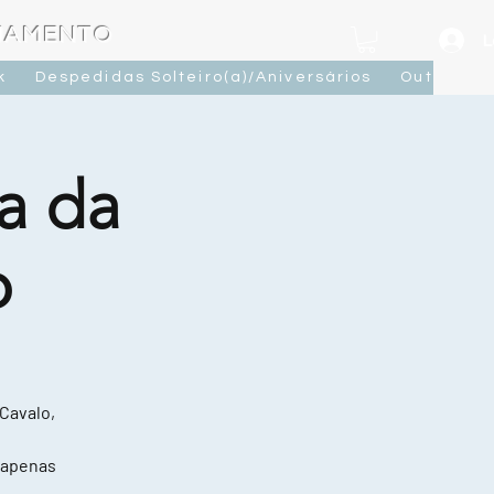
OJAMENTO
L
k
Despedidas Solteiro(a)/Aniversários
Outras At
a da
o
 Cavalo,
 apenas