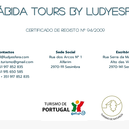
ÁBIDA TOURS BY LUDYES
Certificado de registo Nº 94/2009
ontactos
Sede Social
Escritór
l@ludyesfera.com
Rua dos Arcos Nº 1
Rua Serra da M
a.turismo@gmail.com
Alfarim
Alto das V
351 917 852 835
2970-111 Sesimbra
2970-141 Se
351 915 650 585
+ 351 917 852 835