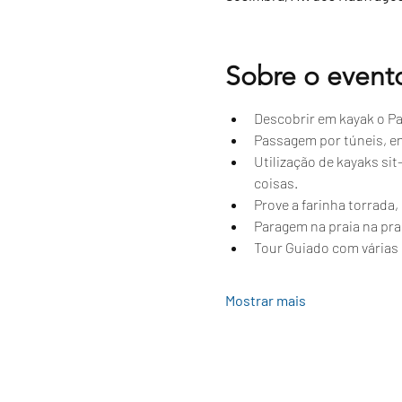
Sobre o event
Descobrir em kayak o Par
Passagem por túneis, e
Utilização de kayaks si
coisas.
Prove a farinha torrada
Paragem na praia na prai
Tour Guiado com várias 
Mostrar mais