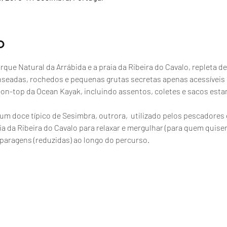
o
que Natural da Arrábida e a praia da Ribeira do Cavalo, repleta de
nseadas, rochedos e pequenas grutas secretas apenas acessíveis
t-on-top da Ocean Kayak, incluindo assentos, coletes e sacos esta
, um doce típico de Sesimbra, outrora,  utilizado pelos pescador
a da Ribeira do Cavalo para relaxar e mergulhar (para quem quiser
paragens (reduzidas) ao longo do percurso.