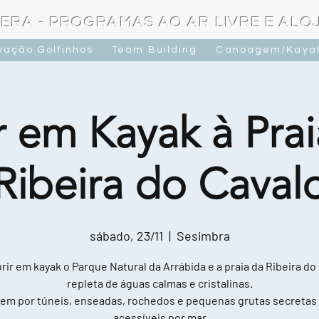
ERA - PROGRAMAS AO AR LIVRE E AL
vação Golfinhos
Team Building
Canoagem/Kaya
r em Kayak à Prai
Ribeira do Caval
sábado, 23/11
  |  
Sesimbra
ir em kayak o Parque Natural da Arrábida e a praia da Ribeira do
repleta de águas calmas e cristalinas.
em por túneis, enseadas, rochedos e pequenas grutas secretas
acessíveis por mar