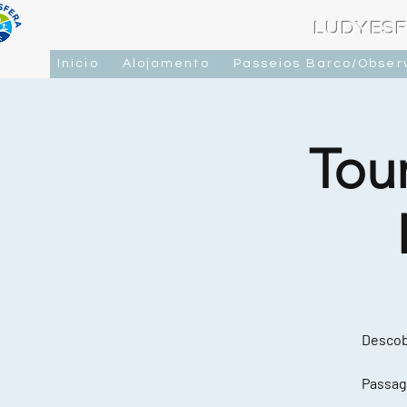
LUDYESF
Início
Alojamento
Passeios Barco/Obser
Tou
Descobr
Passag