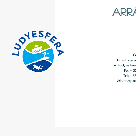
ARR
C
Email:
gera
ou
ludyesfer
Tel: + 
Tel: + 
WhatsApp: 