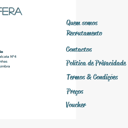
FERA
Quem somos
Recrutamento
Contactos
io
alcata Nº4
Política
de Privacidade
inhas
simbra
Termos &
Condições
Preços
Voucher