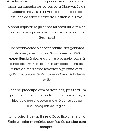
A Ludyesfera é uma das principais empresas que
organiza passeios de barcos para Observação de
Golfinhos na Costa da Arrábida e ao largo do
estuário do Sado e costa de Sesimbra e Troia.
Venha explorar os golfinhos na costa da Arrábida
com os nossos passeios de barco com saída em
Sesimbra!
Conhecido como o habitat natural dos golfinhos
(Roazes), o Estuário do Sado oferece
uma
experiência única
, e durante o passeio, poderá
ainda observar os golfinhos em ação, além de
outros animais costeiros como o
golfinho-roaz
,
golfinho-comum, Golfinho-riscado
e até
baleias-
anãs
.
E não se preocupe com os detalhes, pois terá um
guia a bordo para lhe contar tudo sobre o mar, a
biodiversidade, geologia e até curiosidades
arqueológicas da região.
Uma coisa é certa: Entre o Cabo Espichel e o rio
Sado vai criar
memórias que ficarão consigo para
sempre
.