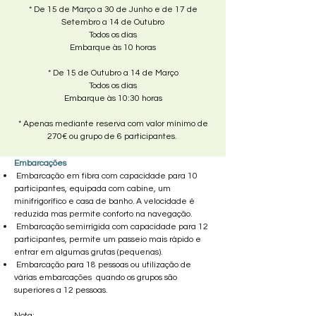
* De 15 de Março a 30 de Junho e de 17 de
Setembro a 14 de Outubro
Todos os dias
Embarque às 10 horas​
* De 15 de Outubro a 14 de Março
Todos os dias
Embarque às 10:30 horas
* Apenas mediante reserva com valor mínimo de
270€ ou grupo de 6 participantes.
Embarcações
Embarcação em fibra com capacidade para 10
participantes, equipada com cabine, um
minifrigorífico e casa de banho.
A velocidade é
reduzida mas permite conforto na navegação.
Embarcação
semirrígida com capacidade para 12
participantes, permite um passeio mais rápido e
entrar em algumas grutas (pequenas).
Embarcação para 18 pessoas ou
utilização de
várias embarcações quando os grupos são
superiores a 12 pessoas.
Nota: