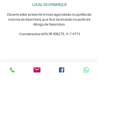
LOCAL DE EMBARQUE
Deverá estar presente à hora agendada no portão da
marina de Sesimbra, que fica localizado no porto de
Abrigo de Sesimbra.
Coordenadas GPS:
38.436273
, -9.114713
Subscrever a newsletter
Nome