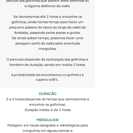
procura dos golfinhos que podem estar próximos ou
a alguma distância da costa.
Se demorarmos até 2 horas a encontrar os
golfinhos, ainda temos tempo para fazer um
pequeno passeio de barco ao longo da costa da
Arrábida, passando pelas praias e grutas.
Se ainda sobrar tempo, podemos fazer uma
paragem perto da costa para eventuais
mergulhos.
O percurso depende da localização dos golfinhos e
também da duração, sendo em média 3 horas.
A probabilidade de encontrarmos os golfinhos é
superior a 95%.
DURACÃO
2 a 4 horas (depende do tempo que demorarmos a
encontrar os golfinhos).
Duração média é de 3 horas
MERGULHOS
Paragem em locais abrigados e estratégicos para
mergulhos em águas calmas e