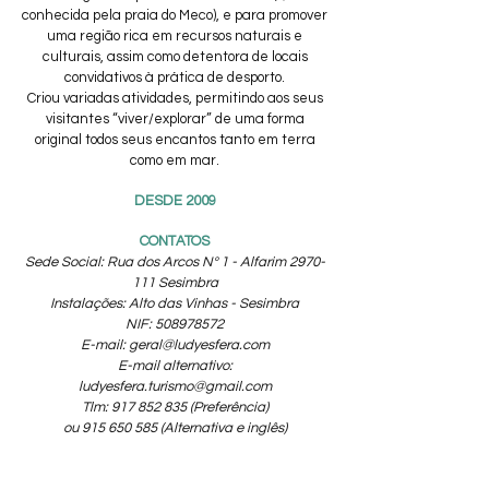
conhecida pela praia do Meco), e para promover
uma região rica em recursos naturais e
culturais, assim como detentora de locais
convidativos à prática de desporto.
Criou variadas atividades, permitindo aos seus
visitantes “viver/explorar” de uma forma
original todos seus encantos tanto em terra
como em mar.
DESDE 2009
CONTATOS
Sede Social: Rua dos Arcos Nº 1 - Alfarim
2970-
111
Sesimbra
Instalações: Alto das Vinhas - Sesimbra
NIF: 508978572
E-mail: geral@ludyesfera.com
E-mail alternativo:
ludyesfera.turismo@gmail.com
Tlm: 917 852 835 (Preferência)
ou 915 650 585 (Alternativa e inglês)