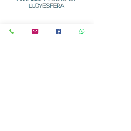
LUDYESFERA
Certificado de registo Nº 94/2009
Contactos
Email:
geral@ludyesfera.com
ou
ludyesfera.turismo@gmail.com
Tel: +
351 917 852 835
Tel: +
351 915 650 585
WhatsApp: +
351 917 852 835
Sede Social
Rua dos Arcos Nº 1
Alfarim
2970-111
Sesimbra
Escritório
Rua Serra da Malcata Nº4
Alto das Vinhas
2970-141
Sesimbra