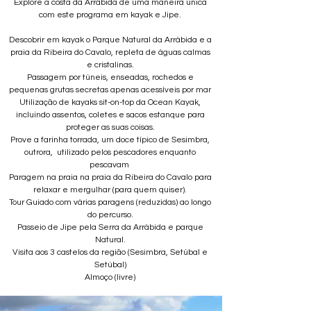
Explore a costa da Arrábida de uma maneira única
com este programa em kayak e Jipe.
Descobrir em kayak o Parque Natural da Arrábida e a
praia da Ribeira do Cavalo, repleta de águas calmas
e cristalinas.
Passagem por túneis, enseadas, rochedos e
pequenas grutas secretas apenas acessíveis por mar
Utilização de kayaks sit-on-top da Ocean Kayak,
incluindo assentos, coletes e sacos estanque para
proteger as suas coisas.
Prove a farinha torrada, um doce típico de Sesimbra,
outrora, utilizado pelos pescadores enquanto
pescavam
Paragem na praia na praia da Ribeira do Cavalo para
relaxar e mergulhar (para quem quiser).
Tour Guiado com várias paragens (reduzidas) ao longo
do percurso.
Passeio de Jipe pela Serra da Arrábida e parque
Natural.
Visita aos 3 castelos da região (Sesimbra, Setúbal e
Setúbal)
Almoço (livre)