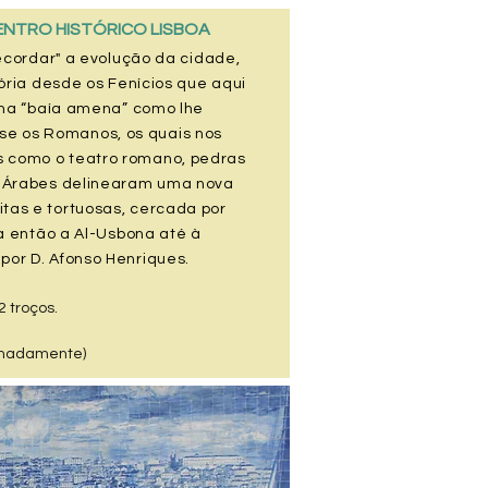
ENTRO HISTÓRICO LISBOA
ecordar" a evolução da cidade,
ória desde os Fenícios que aqui
ma “baía amena” como lhe
e os Romanos, os quais nos
s como o teatro romano, pedras
Os Árabes delinearam uma nova
itas e tortuosas, cercada por
a então a Al-Usbona até à
 por D. Afonso Henriques.
2 troços.
ximadamente)