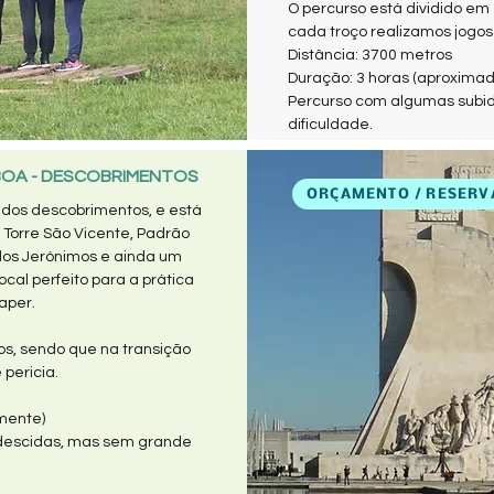
O percurso está dividido em 
cada troço realizamos jogos 
Distância: 3700 metros
Duração: 3 horas (aproxima
Percurso com algumas subi
dificuldade.
SBOA - DESCOBRIMENTOS
ORÇAMENTO / RESERV
dos descobrimentos, e está
Torre São Vicente, Padrão
dos Jerónimos e ainda um
cal perfeito para a prática
aper.
ços, sendo que na transição
pericia.
mente)
descidas, mas sem grande