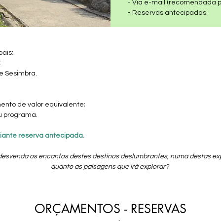
- Via e-mail (recomendada p
- Reservas antecipadas.
oais;
:
e Sesimbra.
ento de valor equivalente;
eu programa.
iante reserva antecipada.
desvenda os encantos destes destinos deslumbrantes, numa destas ex
quanto as paisagens que irá explorar?
ORÇAMENTOS - RESERVAS