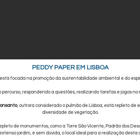
PEDDY PAPER EM LISBOA
 está focada na promoção da sustentabilidade ambiental e do espír
 o percurso, respondendo a questões, realizando tarefas e jogos no
Monsanto
,
outrora considerado o pulmão de Lisboa, está repleto de 
diversidade de vegetação.
 repleto de monumentos, como a Torre São Vicente, Padrão dos Des
xtenso jardim, é sem dúvida, o local ideal para a realização desta 