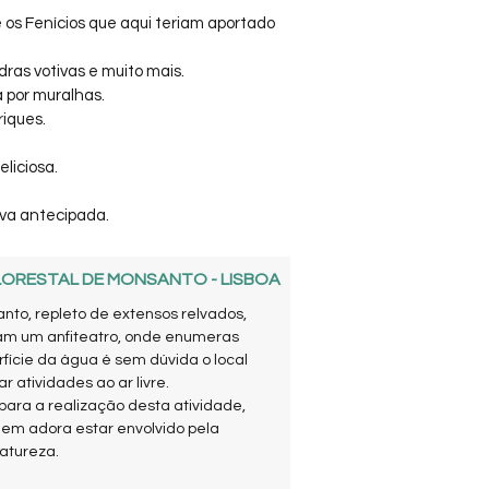
e os Fenícios que aqui teriam aportado
ras votivas e muito mais.
 por muralhas.
riques.
liciosa.
rva antecipada.
LORESTAL DE MONSANTO - LISBOA
anto,
repleto de extensos relvados,
iam um anfiteatro, onde enumeras
fície da água é sem dúvida o local
ar atividades ao ar livre.
 para a realização desta atividade,
em adora estar envolvido pela
atureza.