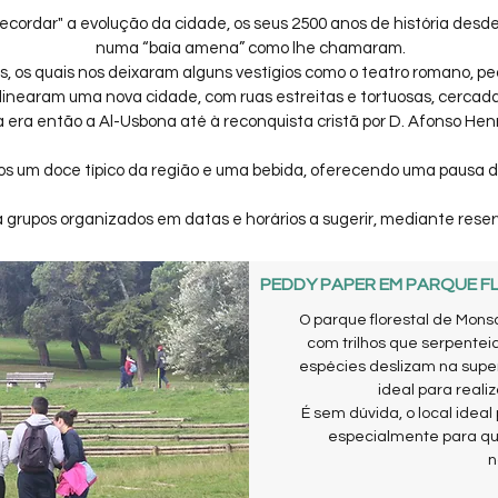
"recordar" a evolução da cidade, os seus 2500 anos de história desd
numa “baía amena” como lhe chamaram.
 os quais nos deixaram alguns vestígios como o teatro romano, ped
inearam uma nova cidade, com ruas estreitas e tortuosas, cercada
a era então a Al-Usbona até à reconquista cristã por D. Afonso Hen
os um doce típico da região e uma bebida, oferecendo uma pausa de
a grupos organizados em datas e horários a sugerir, mediante rese
PEDDY PAPER EM PARQUE F
O parque florestal de Mons
com trilhos que serpente
espécies deslizam na super
ideal para realiz
É sem dúvida, o local ideal
especialmente para qu
n