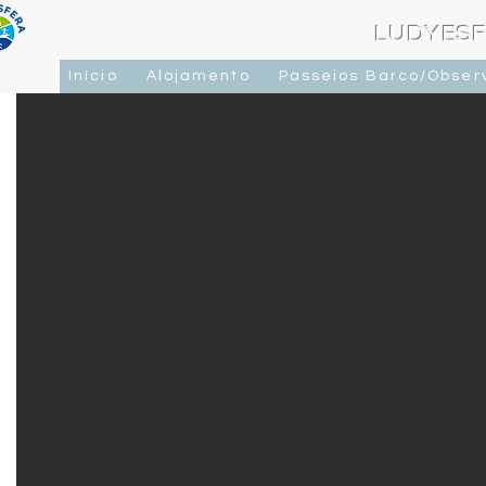
LUDYESF
Início
Alojamento
Passeios Barco/Obser