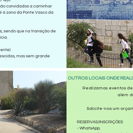
o Tejo.
 são convidados a caminhar
é à zona da Ponte Vasco da
.
os, sendo que na transição de
cia.
ente)
descidas, mas sem grande
OUTROS LOCAIS ONDE REAL
Realizamos eventos de
além d
Solicite-nos um orça
RESERVAS/INSCRIÇÕES
- WhatsApp;