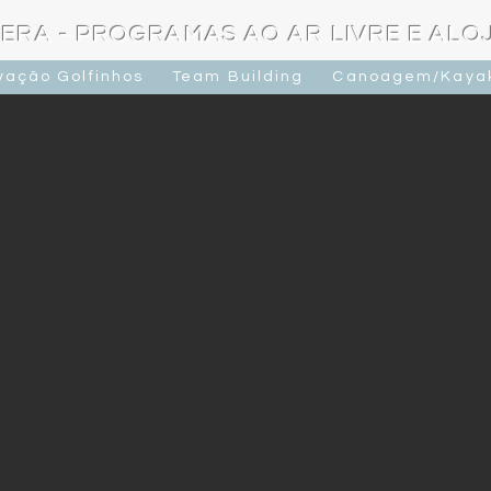
ERA - PROGRAMAS AO AR LIVRE E AL
vação Golfinhos
Team Building
Canoagem/Kaya