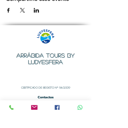
ARRÁBIDA TOURS BY
LUDYESFERA
Certificado de registo Nº 94/2009
Contactos
Email:
geral@ludyesfera.com
ou
ludyesfera.turismo@gmail.com
Tel: +
351 917 852 835
Tel: +
351 915 650 585
WhatsApp: +
351 917 852 835
Sede Social