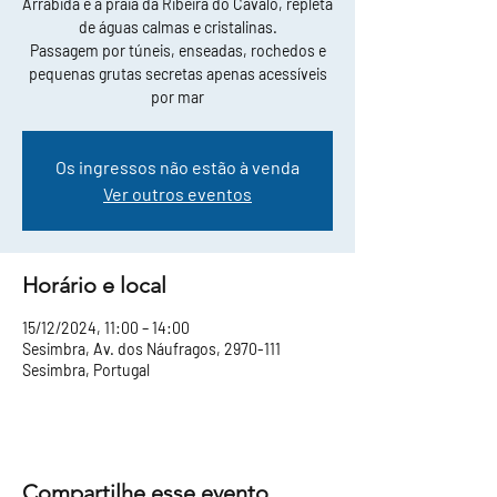
Arrábida e a praia da Ribeira do Cavalo, repleta
de águas calmas e cristalinas.
Passagem por túneis, enseadas, rochedos e
pequenas grutas secretas apenas acessíveis
por mar
Os ingressos não estão à venda
Ver outros eventos
Horário e local
15/12/2024, 11:00 – 14:00
Sesimbra, Av. dos Náufragos, 2970-111
Sesimbra, Portugal
Compartilhe esse evento