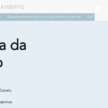
OJAMENTO
L
k
Despedidas Solteiro(a)/Aniversários
Outras At
a da
o
 Cavalo,
 apenas