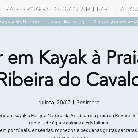
ERA - PROGRAMAS AO AR LIVRE E AL
vação Golfinhos
Team Building
Canoagem/Kaya
r em Kayak à Prai
Ribeira do Caval
quinta, 20/03
  |  
Sesimbra
ir em kayak o Parque Natural da Arrábida e a praia da Ribeira do
repleta de águas calmas e cristalinas.
em por túneis, enseadas, rochedos e pequenas grutas secretas
acessíveis por mar