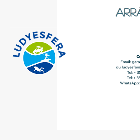
ARR
C
Email:
gera
ou
ludyesfer
Tel: + 
Tel: + 
WhatsApp: 