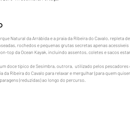
o
que Natural da Arrábida e a praia da Ribeira do Cavalo, repleta de
nseadas, rochedos e pequenas grutas secretas apenas acessíveis
t-on-top da Ocean Kayak, incluindo assentos, coletes e sacos esta
, um doce típico de Sesimbra, outrora,  utilizado pelos pescador
a da Ribeira do Cavalo para relaxar e mergulhar (para quem quiser
paragens (reduzidas) ao longo do percurso.