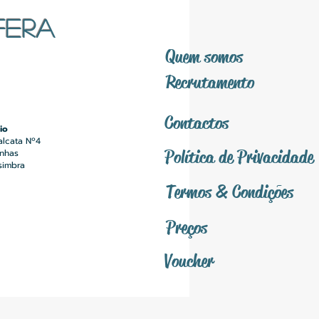
FERA
Quem somos
Recrutamento
Contactos
io
alcata Nº4
Política
de Privacidade
inhas
simbra
Termos &
Condições
Preços
Voucher