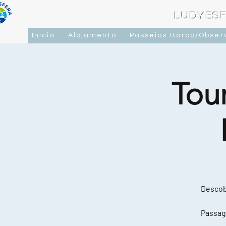
LUDYESF
Início
Alojamento
Passeios Barco/Obser
Tou
Descobr
Passag