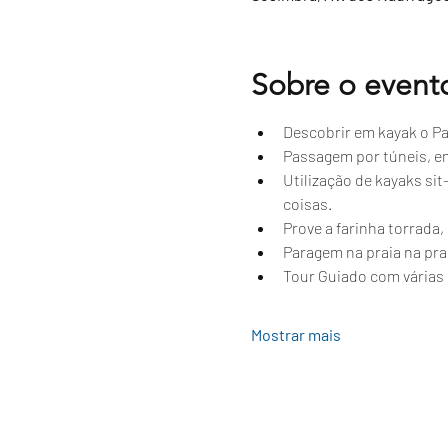
Sobre o event
Descobrir em kayak o Par
Passagem por túneis, e
Utilização de kayaks si
coisas.
Prove a farinha torrada
Paragem na praia na prai
Tour Guiado com várias 
Mostrar mais