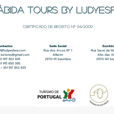
ÁBIDA TOURS BY LUDYES
Certificado de registo Nº 94/2009
ontactos
Sede Social
Escritór
l@ludyesfera.com
Rua dos Arcos Nº 1
Rua Serra da M
a.turismo@gmail.com
Alfarim
Alto das V
351 917 852 835
2970-111 Sesimbra
2970-141 Se
351 915 650 585
+ 351 917 852 835