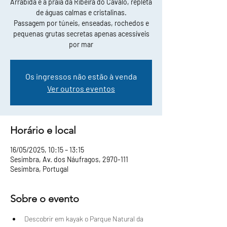
Arrábida e a praia da Ribeira do Cavalo, repleta
de águas calmas e cristalinas.
Passagem por túneis, enseadas, rochedos e
pequenas grutas secretas apenas acessíveis
por mar
Os ingressos não estão à venda
Ver outros eventos
Horário e local
16/05/2025, 10:15 – 13:15
Sesimbra, Av. dos Náufragos, 2970-111
Sesimbra, Portugal
Sobre o evento
Descobrir em kayak o Parque Natural da 