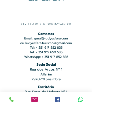
Certificado de registo Nº 94/2009
Contactos
Email:
geral@ludyesfera.com
ou
ludyesfera.turismo@gmail.com
Tel: +
351 917 852 835
Tel: +
351 915 650 585
WhatsApp: +
351 917 852 835
Sede Social
Rua dos Arcos Nº 1
Alfarim
2970-111
Sesimbra
Escritório
Rua Serra da Malcata Nº4
Alto das Vinhas
2970-141
Sesimbra