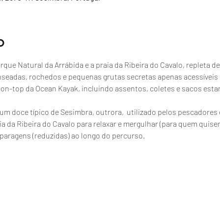
o
que Natural da Arrábida e a praia da Ribeira do Cavalo, repleta de
nseadas, rochedos e pequenas grutas secretas apenas acessíveis
t-on-top da Ocean Kayak, incluindo assentos, coletes e sacos esta
, um doce típico de Sesimbra, outrora,  utilizado pelos pescador
a da Ribeira do Cavalo para relaxar e mergulhar (para quem quiser
paragens (reduzidas) ao longo do percurso.