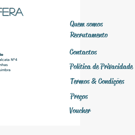
FERA
Quem somos
Recrutamento
Contactos
io
alcata Nº4
Política
de Privacidade
inhas
simbra
Termos &
Condições
Preços
Voucher