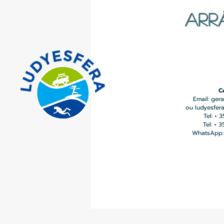
ARR
C
Email:
gera
ou
ludyesfer
Tel: + 
Tel: + 
WhatsApp: 