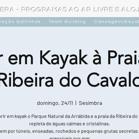
ERA - PROGRAMAS AO AR LIVRE E AL
vação Golfinhos
Team Building
Canoagem/Kaya
r em Kayak à Prai
Ribeira do Caval
domingo, 24/11
  |  
Sesimbra
ir em kayak o Parque Natural da Arrábida e a praia da Ribeira do
repleta de águas calmas e cristalinas.
em por túneis, enseadas, rochedos e pequenas grutas secretas
acessíveis por mar