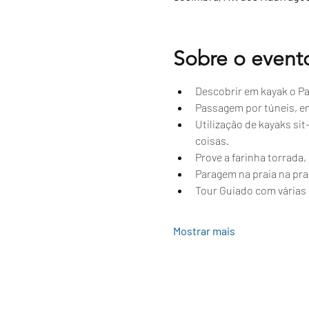
Sobre o event
Descobrir em kayak o Par
Passagem por túneis, e
Utilização de kayaks si
coisas.
Prove a farinha torrada
Paragem na praia na prai
Tour Guiado com várias 
Mostrar mais