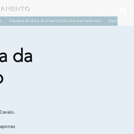
OJAMENTO
L
k
Despedidas Solteiro(a)/Aniversários
Outras At
a da
o
 Cavalo,
 apenas