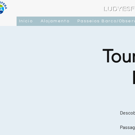
LUDYESF
Início
Alojamento
Passeios Barco/Obser
Tou
Descobr
Passag