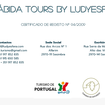
ÁBIDA TOURS BY LUDYES
Certificado de registo Nº 94/2009
ontactos
Sede Social
Escritór
l@ludyesfera.com
Rua dos Arcos Nº 1
Rua Serra da M
a.turismo@gmail.com
Alfarim
Alto das V
351 917 852 835
2970-111 Sesimbra
2970-141 Se
351 915 650 585
+ 351 917 852 835