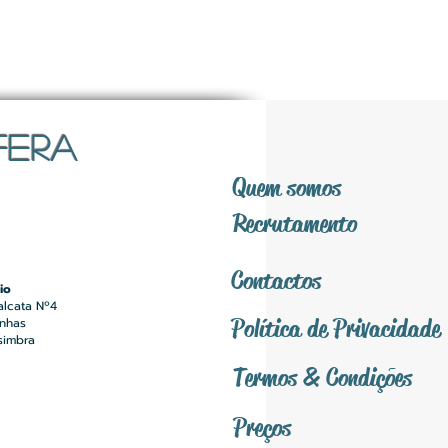
FERA
Quem somos
Recrutamento
Contactos
io
alcata Nº4
Política
de Privacidade
inhas
simbra
Termos &
Condições
Preços