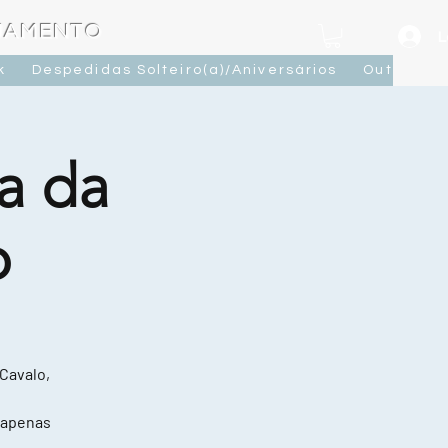
OJAMENTO
L
k
Despedidas Solteiro(a)/Aniversários
Outras At
a da
o
 Cavalo,
 apenas