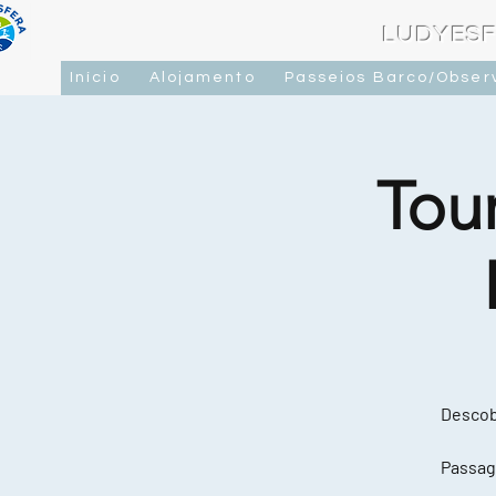
LUDYESF
Início
Alojamento
Passeios Barco/Obser
Tou
Descobr
Passag