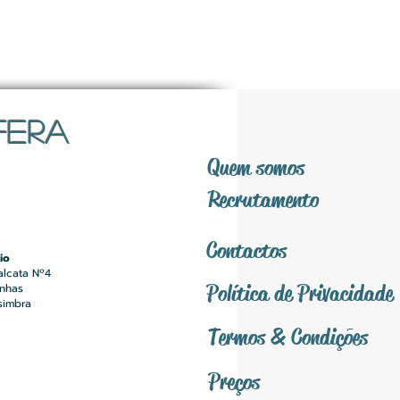
FERA
Quem somos
Recrutamento
Contactos
io
alcata Nº4
Política
de Privacidade
inhas
simbra
Termos &
Condições
Preços