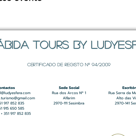
ÁBIDA TOURS BY LUDYES
Certificado de registo Nº 94/2009
ontactos
Sede Social
Escritór
l@ludyesfera.com
Rua dos Arcos Nº 1
Rua Serra da M
a.turismo@gmail.com
Alfarim
Alto das V
351 917 852 835
2970-111 Sesimbra
2970-141 Se
351 915 650 585
+ 351 917 852 835