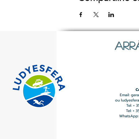
ARR
C
Email:
gera
ou
ludyesfer
Tel: + 
Tel: + 
WhatsApp: 