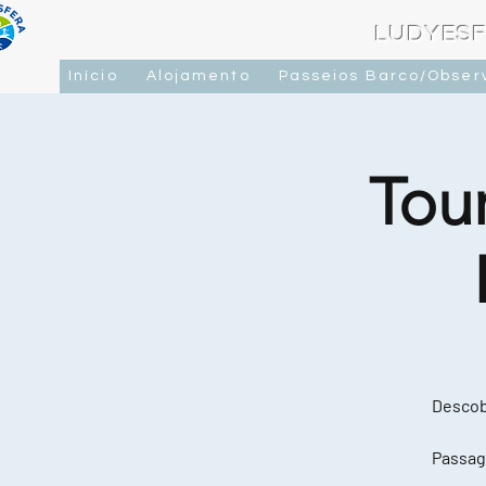
LUDYESF
Início
Alojamento
Passeios Barco/Obser
Tou
Descobr
Passag