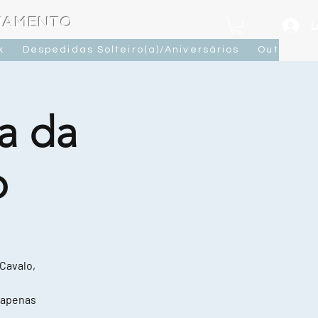
OJAMENTO
L
k
Despedidas Solteiro(a)/Aniversários
Outras At
a da
o
 Cavalo,
 apenas