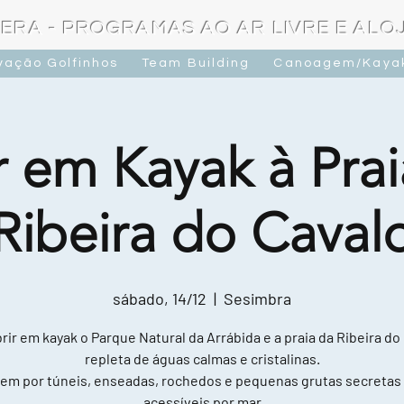
ERA - PROGRAMAS AO AR LIVRE E AL
vação Golfinhos
Team Building
Canoagem/Kaya
r em Kayak à Prai
Ribeira do Caval
sábado, 14/12
  |  
Sesimbra
ir em kayak o Parque Natural da Arrábida e a praia da Ribeira do
repleta de águas calmas e cristalinas.
em por túneis, enseadas, rochedos e pequenas grutas secretas
acessíveis por mar