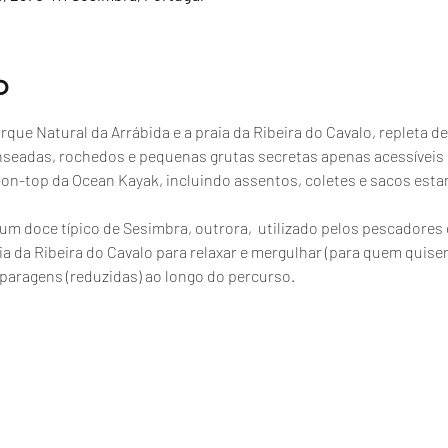
o
que Natural da Arrábida e a praia da Ribeira do Cavalo, repleta de
nseadas, rochedos e pequenas grutas secretas apenas acessíveis
t-on-top da Ocean Kayak, incluindo assentos, coletes e sacos esta
, um doce típico de Sesimbra, outrora,  utilizado pelos pescador
a da Ribeira do Cavalo para relaxar e mergulhar (para quem quiser
paragens (reduzidas) ao longo do percurso.