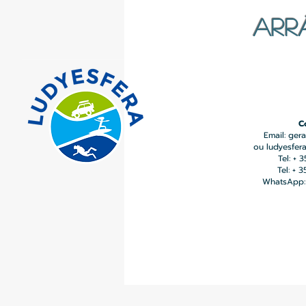
ARR
C
Email:
gera
ou
ludyesfer
Tel: + 
Tel: + 
WhatsApp: 