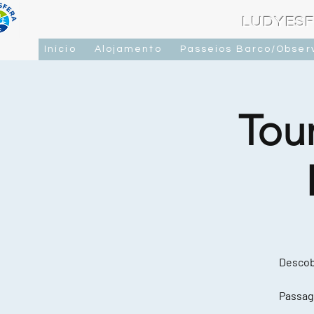
LUDYESF
Início
Alojamento
Passeios Barco/Obser
Tou
Descobr
Passag