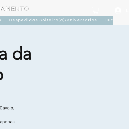
OJAMENTO
L
k
Despedidas Solteiro(a)/Aniversários
Outras At
a da
o
 Cavalo,
 apenas