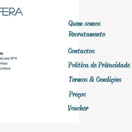
FERA
Quem somos
Recrutamento
Contactos
io
alcata Nº4
Política
de Privacidade
inhas
simbra
Termos &
Condições
Preços
Voucher