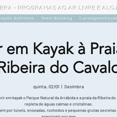
ERA - PROGRAMAS AO AR LIVRE E AL
vação Golfinhos
Team Building
Canoagem/Kaya
r em Kayak à Prai
Ribeira do Caval
quinta, 02/01
  |  
Sesimbra
ir em kayak o Parque Natural da Arrábida e a praia da Ribeira do
repleta de águas calmas e cristalinas.
em por túneis, enseadas, rochedos e pequenas grutas secretas
acessíveis por mar