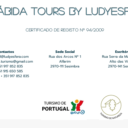
ÁBIDA TOURS BY LUDYES
Certificado de registo Nº 94/2009
ontactos
Sede Social
Escritór
l@ludyesfera.com
Rua dos Arcos Nº 1
Rua Serra da M
a.turismo@gmail.com
Alfarim
Alto das V
351 917 852 835
2970-111 Sesimbra
2970-141 Se
351 915 650 585
+ 351 917 852 835