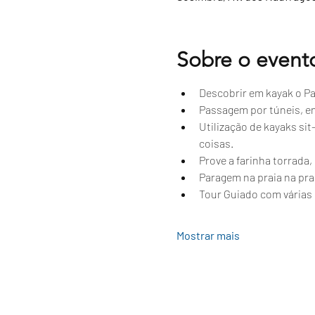
Sobre o event
Descobrir em kayak o Par
Passagem por túneis, e
Utilização de kayaks si
coisas.
Prove a farinha torrada
Paragem na praia na prai
Tour Guiado com várias 
Mostrar mais