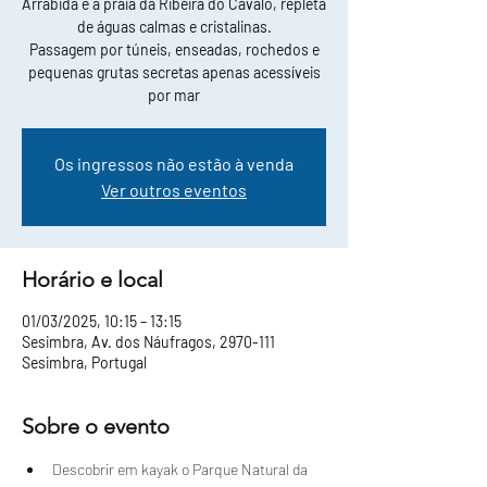
Arrábida e a praia da Ribeira do Cavalo, repleta
de águas calmas e cristalinas.
Passagem por túneis, enseadas, rochedos e
pequenas grutas secretas apenas acessíveis
por mar
Os ingressos não estão à venda
Ver outros eventos
Horário e local
01/03/2025, 10:15 – 13:15
Sesimbra, Av. dos Náufragos, 2970-111
Sesimbra, Portugal
Sobre o evento
Descobrir em kayak o Parque Natural da 