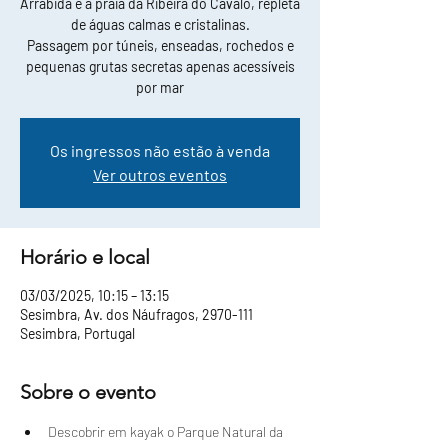
Arrábida e a praia da Ribeira do Cavalo, repleta
de águas calmas e cristalinas.
Passagem por túneis, enseadas, rochedos e
pequenas grutas secretas apenas acessíveis
por mar
Os ingressos não estão à venda
Ver outros eventos
Horário e local
03/03/2025, 10:15 – 13:15
Sesimbra, Av. dos Náufragos, 2970-111
Sesimbra, Portugal
Sobre o evento
Descobrir em kayak o Parque Natural da 