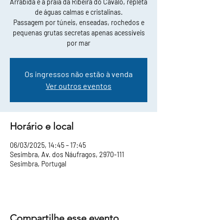
Arrábida e a praia da Ribeira do Cavalo, repleta
de águas calmas e cristalinas.
Passagem por túneis, enseadas, rochedos e
pequenas grutas secretas apenas acessíveis
por mar
Os ingressos não estão à venda
Ver outros eventos
Horário e local
06/03/2025, 14:45 – 17:45
Sesimbra, Av. dos Náufragos, 2970-111
Sesimbra, Portugal
Compartilhe esse evento