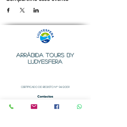
ARRÁBIDA TOURS BY
LUDYESFERA
Certificado de registo Nº 94/2009
Contactos
Email:
geral@ludyesfera.com
ou
ludyesfera.turismo@gmail.com
Tel: +
351 917 852 835
Tel: +
351 915 650 585
WhatsApp: +
351 917 852 835
Sede Social