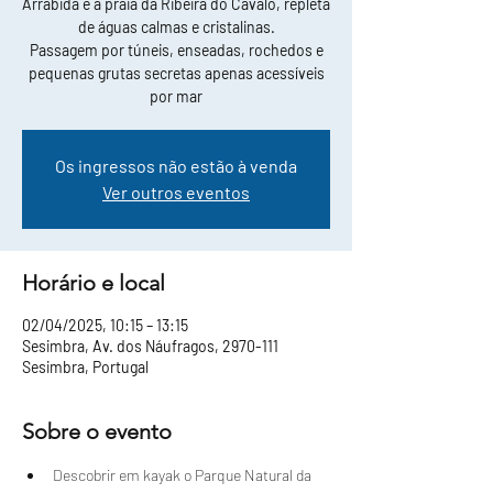
Arrábida e a praia da Ribeira do Cavalo, repleta
de águas calmas e cristalinas.
Passagem por túneis, enseadas, rochedos e
pequenas grutas secretas apenas acessíveis
por mar
Os ingressos não estão à venda
Ver outros eventos
Horário e local
02/04/2025, 10:15 – 13:15
Sesimbra, Av. dos Náufragos, 2970-111
Sesimbra, Portugal
Sobre o evento
Descobrir em kayak o Parque Natural da 