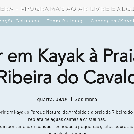
ERA - PROGRAMAS AO AR LIVRE E AL
vação Golfinhos
Team Building
Canoagem/Kaya
r em Kayak à Prai
Ribeira do Caval
quarta, 09/04
  |  
Sesimbra
ir em kayak o Parque Natural da Arrábida e a praia da Ribeira do
repleta de águas calmas e cristalinas.
em por túneis, enseadas, rochedos e pequenas grutas secretas
acessíveis por mar