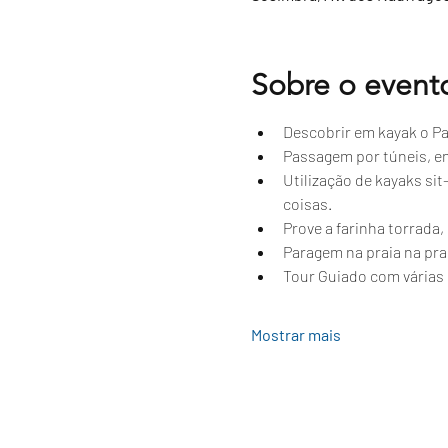
Sobre o event
Descobrir em kayak o Par
Passagem por túneis, e
Utilização de kayaks si
coisas.
Prove a farinha torrada
Paragem na praia na prai
Tour Guiado com várias 
Mostrar mais