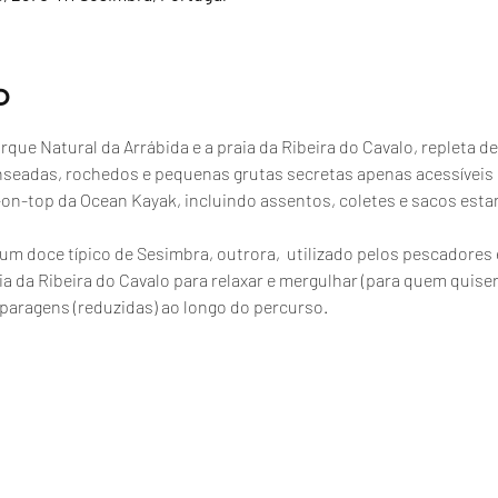
o
que Natural da Arrábida e a praia da Ribeira do Cavalo, repleta de
nseadas, rochedos e pequenas grutas secretas apenas acessíveis
t-on-top da Ocean Kayak, incluindo assentos, coletes e sacos esta
, um doce típico de Sesimbra, outrora,  utilizado pelos pescador
a da Ribeira do Cavalo para relaxar e mergulhar (para quem quiser
paragens (reduzidas) ao longo do percurso.