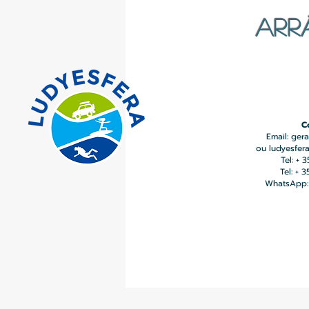
ARR
C
Email:
gera
ou
ludyesfer
Tel: + 
Tel: + 
WhatsApp: 