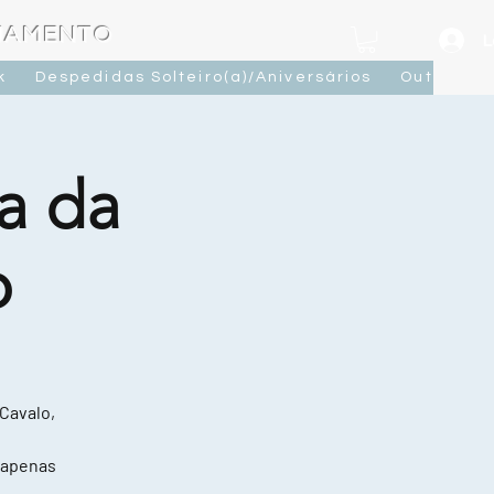
OJAMENTO
L
k
Despedidas Solteiro(a)/Aniversários
Outras At
a da
o
 Cavalo,
 apenas