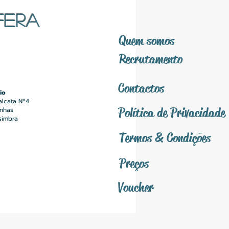
FERA
Quem somos
Recrutamento
Contactos
io
alcata Nº4
Política
de Privacidade
inhas
simbra
Termos &
Condições
Preços
Voucher