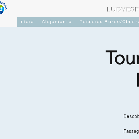
LUDYESF
Início
Alojamento
Passeios Barco/Obser
Tou
Descobr
Passag