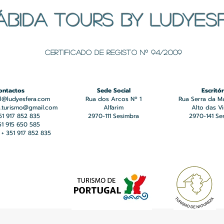
ÁBIDA TOURS BY LUDYES
Certificado de registo Nº 94/2009
ontactos
Sede Social
Escritór
l@ludyesfera.com
Rua dos Arcos Nº 1
Rua Serra da M
a.turismo@gmail.com
Alfarim
Alto das V
351 917 852 835
2970-111 Sesimbra
2970-141 Se
351 915 650 585
+ 351 917 852 835