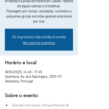
Arrábida e a praia da Ribeira do Cavalo, repleta
de águas calmas e cristalinas.
Passagem por túneis, enseadas, rochedos e
pequenas grutas secretas apenas acessíveis
por mar
Os ingressos não estão à venda
Ver outros eventos
Horário e local
18/04/2025, 14:45 – 17:45
Sesimbra, Av. dos Náufragos, 2970-111
Sesimbra, Portugal
Sobre o evento
Descobrir em kayak o Parque Natural da 