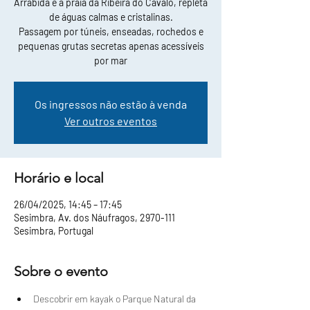
Arrábida e a praia da Ribeira do Cavalo, repleta
de águas calmas e cristalinas.
Passagem por túneis, enseadas, rochedos e
pequenas grutas secretas apenas acessíveis
por mar
Os ingressos não estão à venda
Ver outros eventos
Horário e local
26/04/2025, 14:45 – 17:45
Sesimbra, Av. dos Náufragos, 2970-111
Sesimbra, Portugal
Sobre o evento
Descobrir em kayak o Parque Natural da 