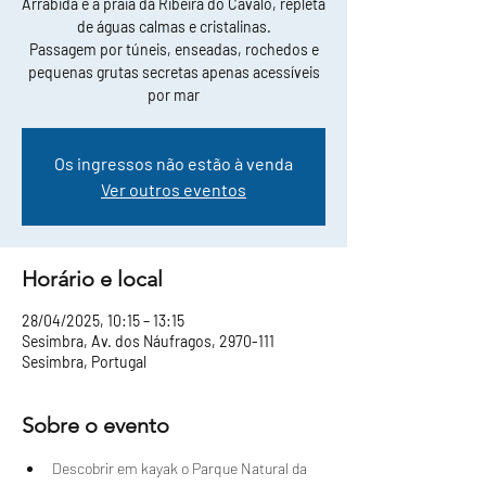
Arrábida e a praia da Ribeira do Cavalo, repleta
de águas calmas e cristalinas.
Passagem por túneis, enseadas, rochedos e
pequenas grutas secretas apenas acessíveis
por mar
Os ingressos não estão à venda
Ver outros eventos
Horário e local
28/04/2025, 10:15 – 13:15
Sesimbra, Av. dos Náufragos, 2970-111
Sesimbra, Portugal
Sobre o evento
Descobrir em kayak o Parque Natural da 