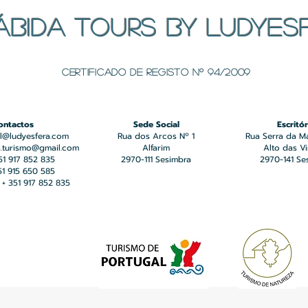
ÁBIDA TOURS BY LUDYES
Certificado de registo Nº 94/2009
ontactos
Sede Social
Escritór
l@ludyesfera.com
Rua dos Arcos Nº 1
Rua Serra da M
a.turismo@gmail.com
Alfarim
Alto das V
351 917 852 835
2970-111 Sesimbra
2970-141 Se
351 915 650 585
+ 351 917 852 835