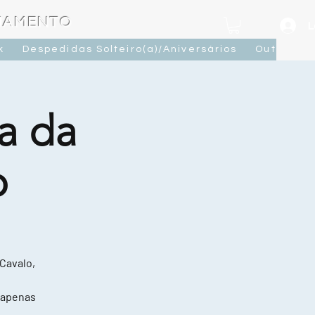
OJAMENTO
L
k
Despedidas Solteiro(a)/Aniversários
Outras At
a da
o
 Cavalo,
 apenas