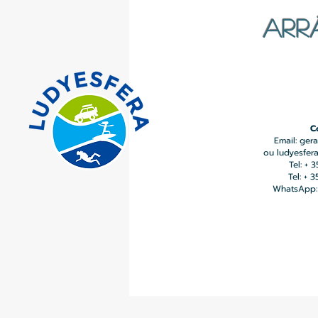
ARR
C
Email:
gera
ou
ludyesfer
Tel: + 
Tel: + 
WhatsApp: 