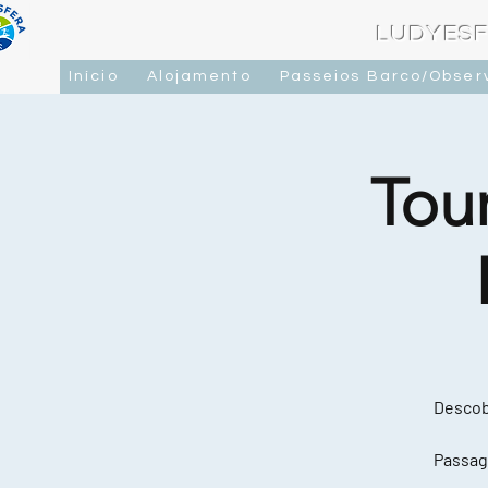
LUDYESF
Início
Alojamento
Passeios Barco/Obser
Tou
Descobr
Passag