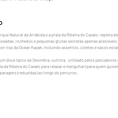
o
que Natural da Arrábida e a praia da Ribeira do Cavalo, repleta de
nseadas, rochedos e pequenas grutas secretas apenas acessíveis
t-on-top da Ocean Kayak, incluindo assentos, coletes e sacos esta
, um doce típico de Sesimbra, outrora,  utilizado pelos pescador
a da Ribeira do Cavalo para relaxar e mergulhar (para quem quiser
paragens (reduzidas) ao longo do percurso.