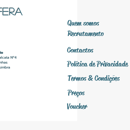
FERA
Quem somos
Recrutamento
Contactos
io
alcata Nº4
Política
de Privacidade
inhas
simbra
Termos &
Condições
Preços
Voucher