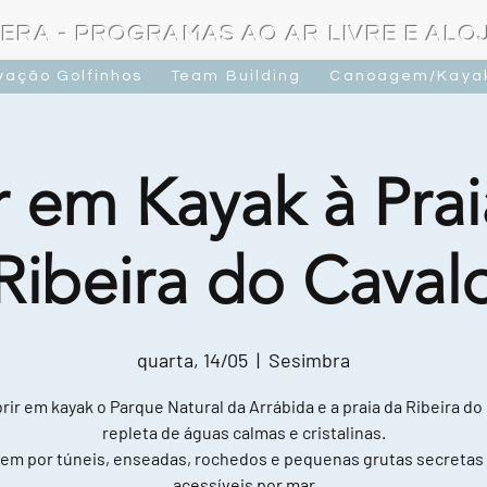
ERA - PROGRAMAS AO AR LIVRE E AL
vação Golfinhos
Team Building
Canoagem/Kaya
r em Kayak à Prai
Ribeira do Caval
quarta, 14/05
  |  
Sesimbra
ir em kayak o Parque Natural da Arrábida e a praia da Ribeira do
repleta de águas calmas e cristalinas.
em por túneis, enseadas, rochedos e pequenas grutas secretas
acessíveis por mar