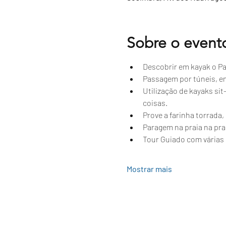
Sobre o event
Descobrir em kayak o Par
Passagem por túneis, e
Utilização de kayaks si
coisas.
Prove a farinha torrada
Paragem na praia na prai
Tour Guiado com várias 
Mostrar mais