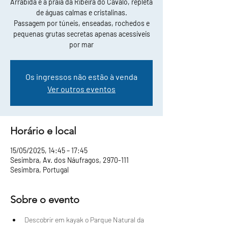
Arrábida e a praia da Ribeira do Cavalo, repleta
de águas calmas e cristalinas.
Passagem por túneis, enseadas, rochedos e
pequenas grutas secretas apenas acessíveis
por mar
Os ingressos não estão à venda
Ver outros eventos
Horário e local
15/05/2025, 14:45 – 17:45
Sesimbra, Av. dos Náufragos, 2970-111
Sesimbra, Portugal
Sobre o evento
Descobrir em kayak o Parque Natural da 