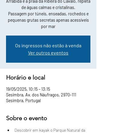
Arrábida e a praia da Ribeira do Cavalo, repleta
de águas calmas e cristalinas.
Passagem por túneis, enseadas, rochedos e
pequenas grutas secretas apenas acessíveis
por mar
Os ingressos não estão à venda
Ver outros eventos
Horário e local
19/05/2025, 10:15 – 13:15
Sesimbra, Av. dos Náufragos, 2970-111
Sesimbra, Portugal
Sobre o evento
Descobrir em kayak o Parque Natural da 