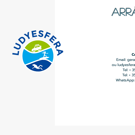
ARR
C
Email:
gera
ou
ludyesfer
Tel: + 
Tel: + 
WhatsApp: 