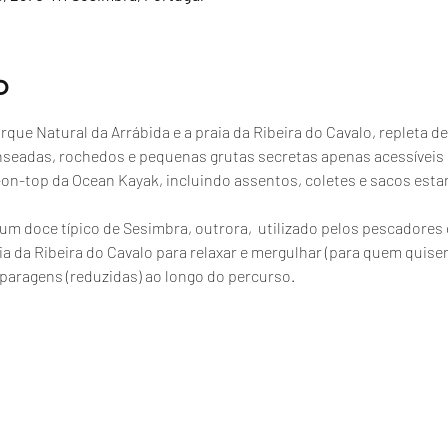
o
que Natural da Arrábida e a praia da Ribeira do Cavalo, repleta de
nseadas, rochedos e pequenas grutas secretas apenas acessíveis
t-on-top da Ocean Kayak, incluindo assentos, coletes e sacos esta
, um doce típico de Sesimbra, outrora,  utilizado pelos pescador
a da Ribeira do Cavalo para relaxar e mergulhar (para quem quiser
paragens (reduzidas) ao longo do percurso.