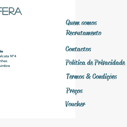
FERA
Quem somos
Recrutamento
Contactos
io
alcata Nº4
Política
de Privacidade
inhas
simbra
Termos &
Condições
Preços
Voucher