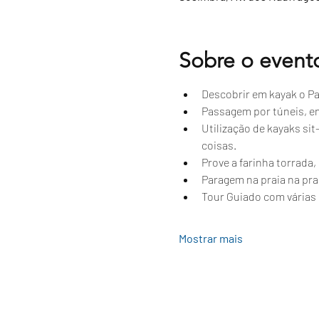
Sobre o event
Descobrir em kayak o Par
Passagem por túneis, e
Utilização de kayaks si
coisas.
Prove a farinha torrada
Paragem na praia na prai
Tour Guiado com várias 
Mostrar mais