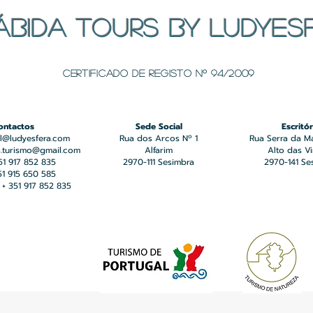
ÁBIDA TOURS BY LUDYES
Certificado de registo Nº 94/2009
ontactos
Sede Social
Escritór
l@ludyesfera.com
Rua dos Arcos Nº 1
Rua Serra da M
a.turismo@gmail.com
Alfarim
Alto das V
351 917 852 835
2970-111 Sesimbra
2970-141 Se
351 915 650 585
+ 351 917 852 835