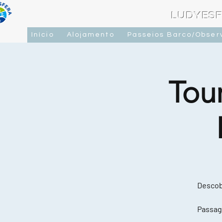
LUDYESF
Início
Alojamento
Passeios Barco/Obser
Tou
Descobr
Passag