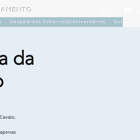
OJAMENTO
L
k
Despedidas Solteiro(a)/Aniversários
Outras At
a da
o
 Cavalo,
 apenas