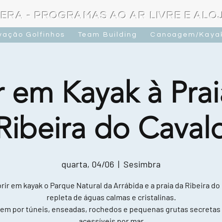
ERA - PROGRAMAS AO AR LIVRE E AL
vação Golfinhos
Team Building
Canoagem/Kaya
r em Kayak à Prai
Ribeira do Caval
quarta, 04/06
  |  
Sesimbra
ir em kayak o Parque Natural da Arrábida e a praia da Ribeira do
repleta de águas calmas e cristalinas.
em por túneis, enseadas, rochedos e pequenas grutas secretas
acessíveis por mar