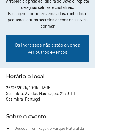
Arrábida e a praia da Ribeira do Cavalo, repleta
de águas calmas e cristalinas.
Passagem por túneis, enseadas, rochedos e
pequenas grutas secretas apenas acessíveis
por mar
Os ingressos não estão à venda
Ver outros eventos
Horário e local
26/06/2025, 10:15 – 13:15
Sesimbra, Av. dos Náufragos, 2970-111
Sesimbra, Portugal
Sobre o evento
Descobrir em kayak o Parque Natural da 