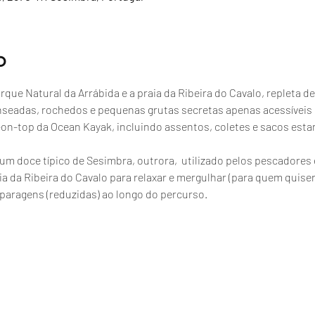
o
que Natural da Arrábida e a praia da Ribeira do Cavalo, repleta de
nseadas, rochedos e pequenas grutas secretas apenas acessíveis
t-on-top da Ocean Kayak, incluindo assentos, coletes e sacos esta
, um doce típico de Sesimbra, outrora,  utilizado pelos pescador
a da Ribeira do Cavalo para relaxar e mergulhar (para quem quiser
paragens (reduzidas) ao longo do percurso.