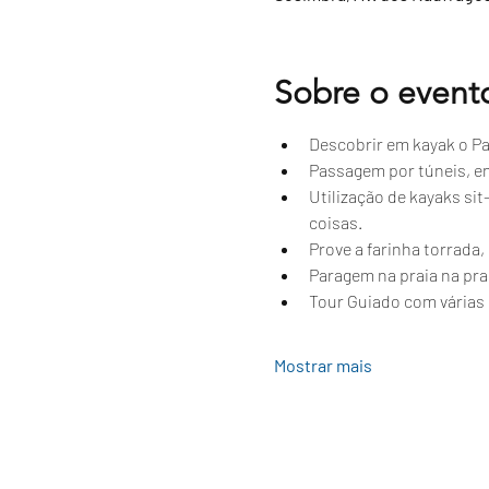
Sobre o event
Descobrir em kayak o Par
Passagem por túneis, e
Utilização de kayaks si
coisas.
Prove a farinha torrada
Paragem na praia na prai
Tour Guiado com várias 
Mostrar mais