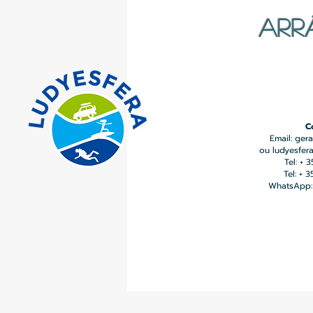
ARR
C
Email:
gera
ou
ludyesfer
Tel: + 
Tel: + 
WhatsApp: 