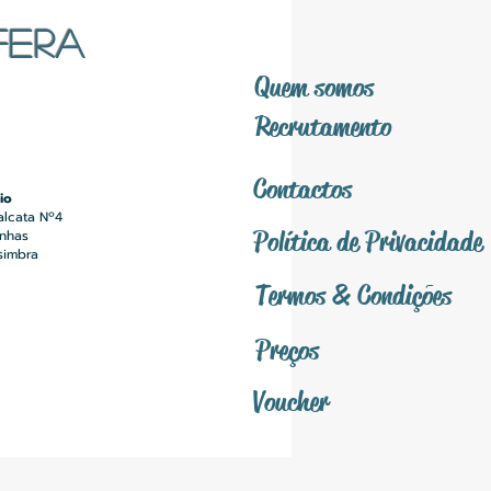
FERA
Quem somos
Recrutamento
Contactos
io
alcata Nº4
Política
de Privacidade
inhas
simbra
Termos &
Condições
Preços
Voucher