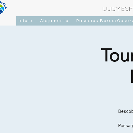
LUDYESF
Início
Alojamento
Passeios Barco/Obser
Tou
Descobr
Passag