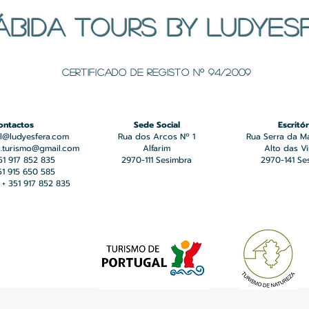
ÁBIDA TOURS BY LUDYES
Certificado de registo Nº 94/2009
ontactos
Sede Social
Escritór
l@ludyesfera.com
Rua dos Arcos Nº 1
Rua Serra da M
a.turismo@gmail.com
Alfarim
Alto das V
351 917 852 835
2970-111 Sesimbra
2970-141 Se
351 915 650 585
+ 351 917 852 835