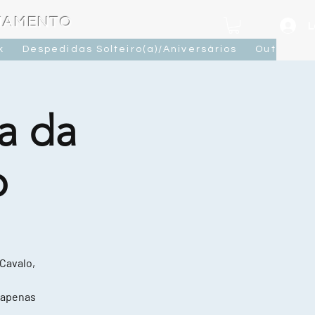
OJAMENTO
L
k
Despedidas Solteiro(a)/Aniversários
Outras At
a da
o
 Cavalo,
 apenas