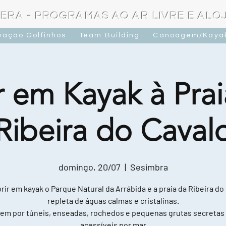
ERA - PROGRAMAS AO AR LIVRE E AL
vação Golfinhos
Team Building
Canoagem/Kaya
r em Kayak à Prai
Ribeira do Caval
domingo, 20/07
  |  
Sesimbra
ir em kayak o Parque Natural da Arrábida e a praia da Ribeira do
repleta de águas calmas e cristalinas.
em por túneis, enseadas, rochedos e pequenas grutas secretas
acessíveis por mar