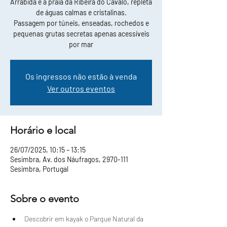
Arrábida e a praia da Ribeira do Cavalo, repleta
de águas calmas e cristalinas.
Passagem por túneis, enseadas, rochedos e
pequenas grutas secretas apenas acessíveis
por mar
Os ingressos não estão à venda
Ver outros eventos
Horário e local
26/07/2025, 10:15 – 13:15
Sesimbra, Av. dos Náufragos, 2970-111
Sesimbra, Portugal
Sobre o evento
Descobrir em kayak o Parque Natural da 