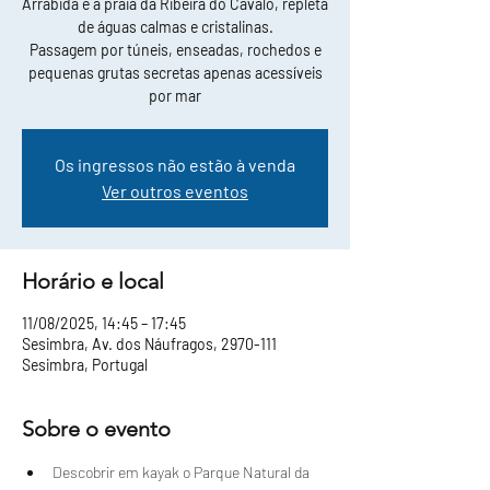
Arrábida e a praia da Ribeira do Cavalo, repleta
de águas calmas e cristalinas.
Passagem por túneis, enseadas, rochedos e
pequenas grutas secretas apenas acessíveis
por mar
Os ingressos não estão à venda
Ver outros eventos
Horário e local
11/08/2025, 14:45 – 17:45
Sesimbra, Av. dos Náufragos, 2970-111
Sesimbra, Portugal
Sobre o evento
Descobrir em kayak o Parque Natural da 