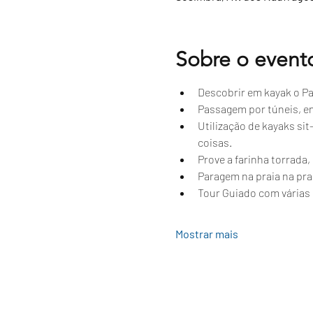
Sobre o event
Descobrir em kayak o Par
Passagem por túneis, e
Utilização de kayaks si
coisas.
Prove a farinha torrada
Paragem na praia na prai
Tour Guiado com várias 
Mostrar mais