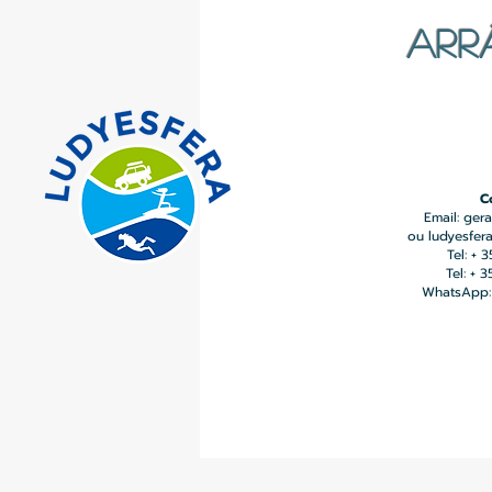
ARR
C
Email:
gera
ou
ludyesfer
Tel: + 
Tel: + 
WhatsApp: 