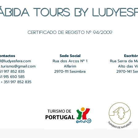
ÁBIDA TOURS BY LUDYES
Certificado de registo Nº 94/2009
ontactos
Sede Social
Escritór
l@ludyesfera.com
Rua dos Arcos Nº 1
Rua Serra da M
a.turismo@gmail.com
Alfarim
Alto das V
351 917 852 835
2970-111 Sesimbra
2970-141 Se
351 915 650 585
+ 351 917 852 835