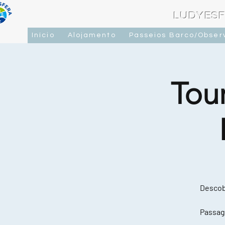
LUDYESF
Início
Alojamento
Passeios Barco/Obser
Tou
Descobr
Passag