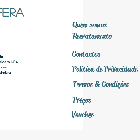
FERA
Quem somos
Recrutamento
Contactos
io
alcata Nº4
Política
de Privacidade
inhas
simbra
Termos &
Condições
Preços
Voucher