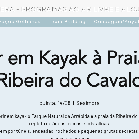
ERA - PROGRAMAS AO AR LIVRE E AL
vação Golfinhos
Team Building
Canoagem/Kaya
r em Kayak à Prai
Ribeira do Caval
quinta, 14/08
  |  
Sesimbra
ir em kayak o Parque Natural da Arrábida e a praia da Ribeira do
repleta de águas calmas e cristalinas.
em por túneis, enseadas, rochedos e pequenas grutas secretas
acessíveis por mar