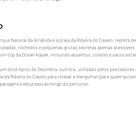
o
que Natural da Arrábida e a praia da Ribeira do Cavalo, repleta de
nseadas, rochedos e pequenas grutas secretas apenas acessíveis
t-on-top da Ocean Kayak, incluindo assentos, coletes e sacos esta
, um doce típico de Sesimbra, outrora,  utilizado pelos pescador
a da Ribeira do Cavalo para relaxar e mergulhar (para quem quiser
paragens (reduzidas) ao longo do percurso.