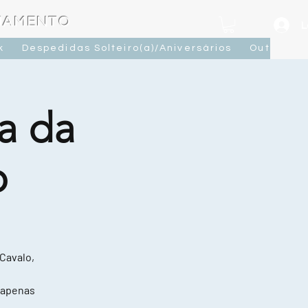
OJAMENTO
L
k
Despedidas Solteiro(a)/Aniversários
Outras At
a da
o
 Cavalo,
 apenas