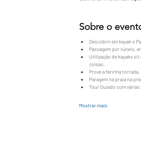
Sobre o event
Descobrir em kayak o Par
Passagem por túneis, e
Utilização de kayaks si
coisas.
Prove a farinha torrada
Paragem na praia na prai
Tour Guiado com várias 
Mostrar mais