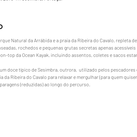
o
que Natural da Arrábida e a praia da Ribeira do Cavalo, repleta de
nseadas, rochedos e pequenas grutas secretas apenas acessíveis
t-on-top da Ocean Kayak, incluindo assentos, coletes e sacos esta
, um doce típico de Sesimbra, outrora,  utilizado pelos pescador
a da Ribeira do Cavalo para relaxar e mergulhar (para quem quiser
paragens (reduzidas) ao longo do percurso.