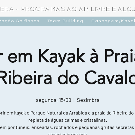
ERA - PROGRAMAS AO AR LIVRE E AL
vação Golfinhos
Team Building
Canoagem/Kaya
r em Kayak à Prai
Ribeira do Caval
segunda, 15/09
  |  
Sesimbra
ir em kayak o Parque Natural da Arrábida e a praia da Ribeira do
repleta de águas calmas e cristalinas.
em por túneis, enseadas, rochedos e pequenas grutas secretas
acessíveis por mar