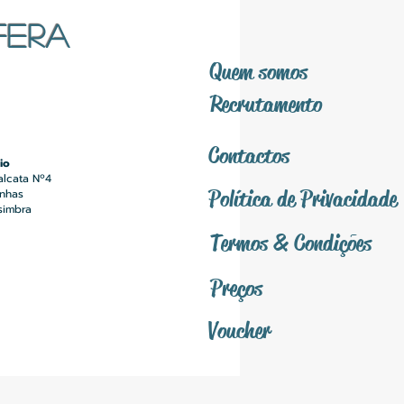
FERA
Quem somos
Recrutamento
Contactos
io
alcata Nº4
Política
de Privacidade
inhas
simbra
Termos &
Condições
Preços
Voucher