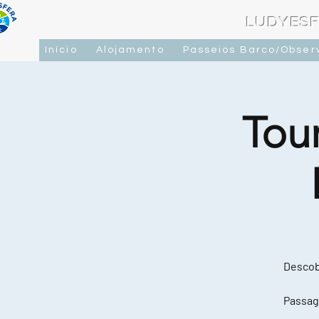
LUDYESF
Início
Alojamento
Passeios Barco/Obser
Tou
Descobr
Passag