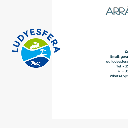
ARR
C
Email:
gera
ou
ludyesfer
Tel: + 
Tel: + 
WhatsApp: 