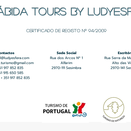
ÁBIDA TOURS BY LUDYES
Certificado de registo Nº 94/2009
ontactos
Sede Social
Escritór
l@ludyesfera.com
Rua dos Arcos Nº 1
Rua Serra da M
a.turismo@gmail.com
Alfarim
Alto das V
351 917 852 835
2970-111 Sesimbra
2970-141 Se
351 915 650 585
+ 351 917 852 835