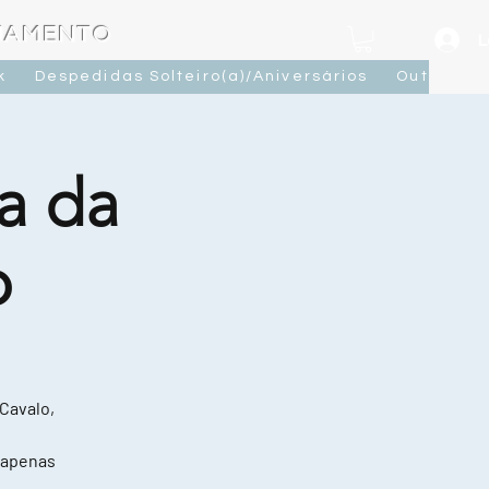
OJAMENTO
L
k
Despedidas Solteiro(a)/Aniversários
Outras At
a da
o
 Cavalo,
 apenas