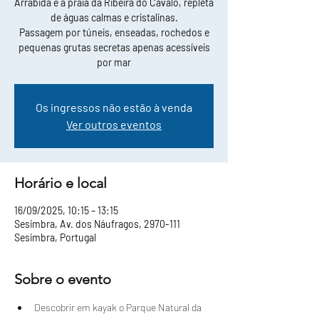
Arrábida e a praia da Ribeira do Cavalo, repleta
de águas calmas e cristalinas.
Passagem por túneis, enseadas, rochedos e
pequenas grutas secretas apenas acessíveis
por mar
Os ingressos não estão à venda
Ver outros eventos
Horário e local
16/09/2025, 10:15 – 13:15
Sesimbra, Av. dos Náufragos, 2970-111
Sesimbra, Portugal
Sobre o evento
Descobrir em kayak o Parque Natural da 