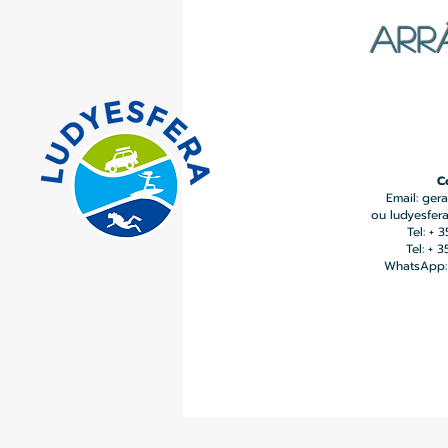
ARR
C
Email:
gera
ou
ludyesfer
Tel: + 
Tel: + 
WhatsApp: 