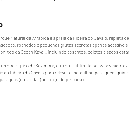
o
que Natural da Arrábida e a praia da Ribeira do Cavalo, repleta de
nseadas, rochedos e pequenas grutas secretas apenas acessíveis
t-on-top da Ocean Kayak, incluindo assentos, coletes e sacos esta
, um doce típico de Sesimbra, outrora,  utilizado pelos pescador
a da Ribeira do Cavalo para relaxar e mergulhar (para quem quiser
paragens (reduzidas) ao longo do percurso.