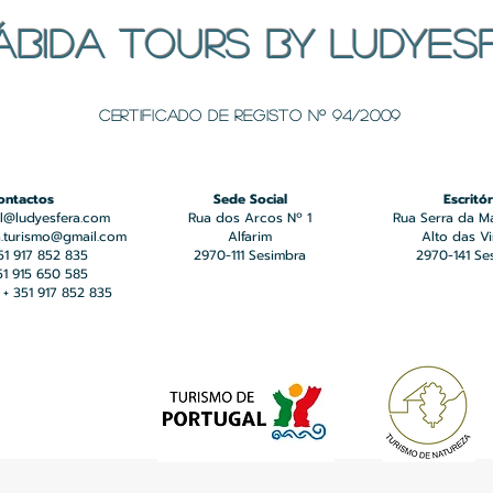
ÁBIDA TOURS BY LUDYES
Certificado de registo Nº 94/2009
ontactos
Sede Social
Escritór
l@ludyesfera.com
Rua dos Arcos Nº 1
Rua Serra da M
a.turismo@gmail.com
Alfarim
Alto das V
351 917 852 835
2970-111 Sesimbra
2970-141 Se
351 915 650 585
+ 351 917 852 835