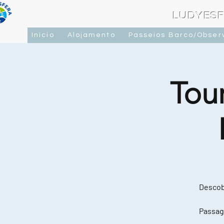
LUDYESF
Início
Alojamento
Passeios Barco/Obser
Tou
Descobr
Passag