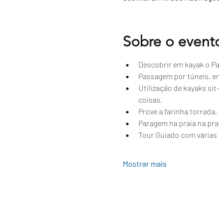
Sobre o event
Descobrir em kayak o Par
Passagem por túneis, e
Utilização de kayaks si
coisas.
Prove a farinha torrada
Paragem na praia na prai
Tour Guiado com várias 
Mostrar mais