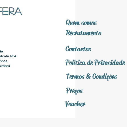
FERA
Quem somos
Recrutamento
Contactos
io
alcata Nº4
Política
de Privacidade
inhas
simbra
Termos &
Condições
Preços
Voucher