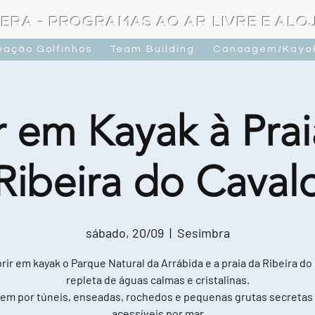
ERA - PROGRAMAS AO AR LIVRE E AL
vação Golfinhos
Team Building
Canoagem/Kaya
r em Kayak à Prai
Ribeira do Caval
sábado, 20/09
  |  
Sesimbra
ir em kayak o Parque Natural da Arrábida e a praia da Ribeira do
repleta de águas calmas e cristalinas.
em por túneis, enseadas, rochedos e pequenas grutas secretas
acessíveis por mar