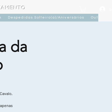
OJAMENTO
L
k
Despedidas Solteiro(a)/Aniversários
Outras At
a da
o
 Cavalo,
 apenas