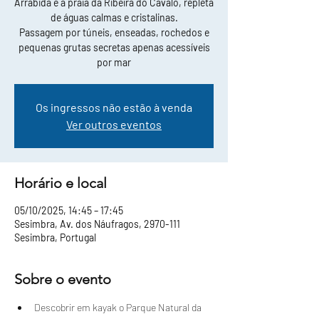
Arrábida e a praia da Ribeira do Cavalo, repleta
de águas calmas e cristalinas.
Passagem por túneis, enseadas, rochedos e
pequenas grutas secretas apenas acessíveis
por mar
Os ingressos não estão à venda
Ver outros eventos
Horário e local
05/10/2025, 14:45 – 17:45
Sesimbra, Av. dos Náufragos, 2970-111
Sesimbra, Portugal
Sobre o evento
Descobrir em kayak o Parque Natural da 