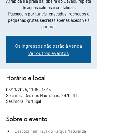
Arrábida e a praia da Ribeira do Cavalo, repleta
de águas calmas e cristalinas.
Passagem por túneis, enseadas, rochedos e
pequenas grutas secretas apenas acessíveis
por mar
Os ingressos não estão à venda
Ver outros eventos
Horário e local
06/10/2025, 10:15 – 13:15
Sesimbra, Av. dos Náufragos, 2970-111
Sesimbra, Portugal
Sobre o evento
Descobrir em kayak o Parque Natural da 