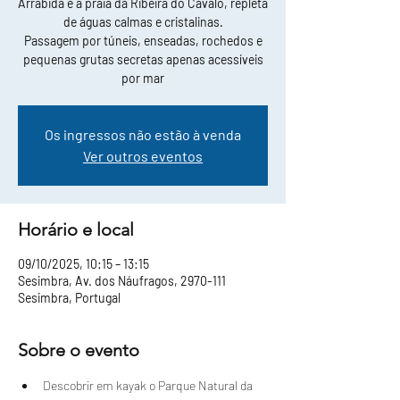
Arrábida e a praia da Ribeira do Cavalo, repleta
de águas calmas e cristalinas.
Passagem por túneis, enseadas, rochedos e
pequenas grutas secretas apenas acessíveis
por mar
Os ingressos não estão à venda
Ver outros eventos
Horário e local
09/10/2025, 10:15 – 13:15
Sesimbra, Av. dos Náufragos, 2970-111
Sesimbra, Portugal
Sobre o evento
Descobrir em kayak o Parque Natural da 