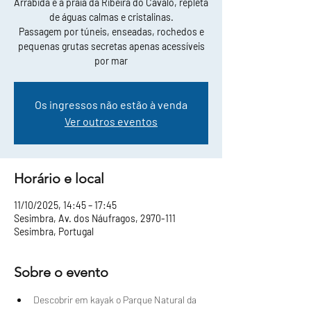
Arrábida e a praia da Ribeira do Cavalo, repleta
de águas calmas e cristalinas.
Passagem por túneis, enseadas, rochedos e
pequenas grutas secretas apenas acessíveis
por mar
Os ingressos não estão à venda
Ver outros eventos
Horário e local
11/10/2025, 14:45 – 17:45
Sesimbra, Av. dos Náufragos, 2970-111
Sesimbra, Portugal
Sobre o evento
Descobrir em kayak o Parque Natural da 