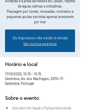
Arrábida e a praia da Ribeira do Cavalo, repleta
de águas calmas e cristalinas.
Passagem por túneis, enseadas, rochedos e
pequenas grutas secretas apenas acessíveis
por mar
Os ingressos não estão à venda
Ver outros eventos
Horário e local
17/10/2025, 10:15 – 13:15
Sesimbra, Av. dos Náufragos, 2970-111
Sesimbra, Portugal
Sobre o evento
Descobrir em kayak o Parque Natural da 