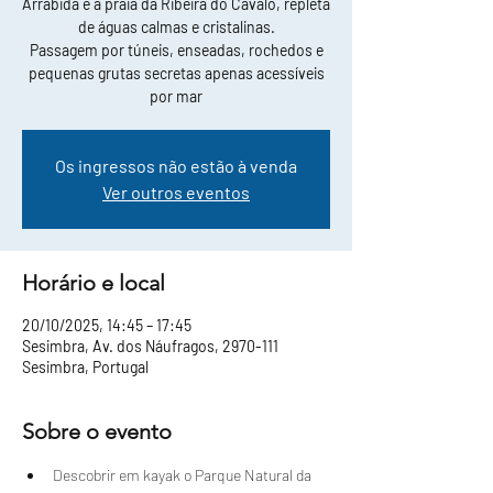
Arrábida e a praia da Ribeira do Cavalo, repleta
de águas calmas e cristalinas.
Passagem por túneis, enseadas, rochedos e
pequenas grutas secretas apenas acessíveis
por mar
Os ingressos não estão à venda
Ver outros eventos
Horário e local
20/10/2025, 14:45 – 17:45
Sesimbra, Av. dos Náufragos, 2970-111
Sesimbra, Portugal
Sobre o evento
Descobrir em kayak o Parque Natural da 