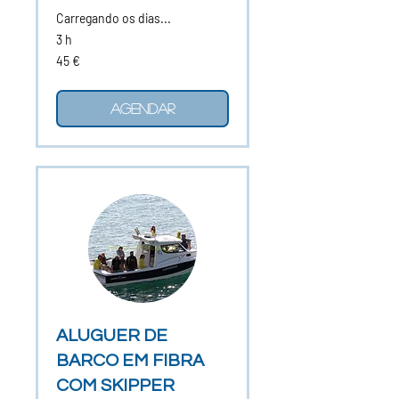
Carregando os dias...
3 h
45
45 €
euros
Agendar
ALUGUER DE
BARCO EM FIBRA
COM SKIPPER