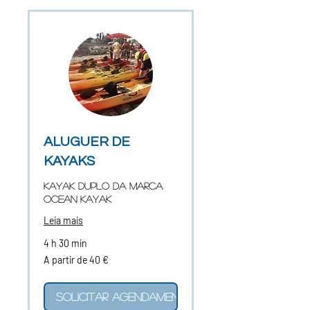
ALUGUER DE
KAYAKS
KAYAK DUPLO DA MARCA
OCEAN KAYAK
Leia mais
4 h 30 min
A
A partir de 40 €
partir
de
40
euros
Solicitar agendamento