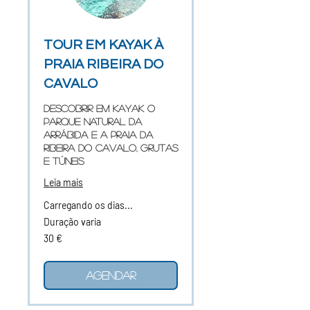
TOUR EM KAYAK À
PRAIA RIBEIRA DO
CAVALO
Descobrir em kayak o
Parque Natural da
Arrábida e a praia da
Ribeira do Cavalo, Grutas
e Túneis
Leia mais
Carregando os dias...
Duração varia
30
30 €
euros
Agendar