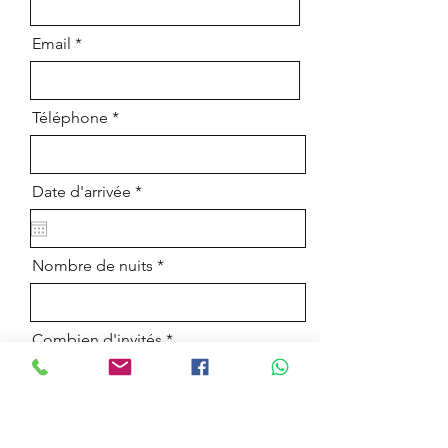
Email
Téléphone
r
Date d'arrivée
*
e
q
u
i
Nombre de nuits
r
e
d
Combien d'invités
Langue