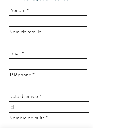
Prénom
Nom de famille
Email
Téléphone
r
Date d'arrivée
*
e
q
u
i
Nombre de nuits
r
e
d