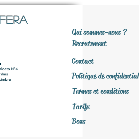
SFERA
Qui sommes-nous ?
Recrutement
Contact
u
alcata Nº4
Politique de confidential
inhas
simbra
Termes et conditions
Tarifs
Bons