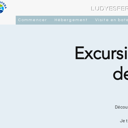
LUDYESFER
Commencer
Hébergement
Visite en bat
Excursi
d
Découv
Je t