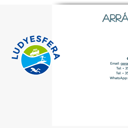
ARRÁ
Email:
gera
Tel: + 
Tel: + 
WhatsApp: 