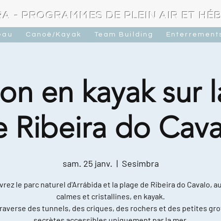
A - PROGRAMMES DE PLEIN AIR ET H
eau
Canoë/Kayak
Team Building
Enterrements
on en kayak sur 
e Ribeira do Cava
sam. 25 janv.
  |  
Sesimbra
rez le parc naturel d'Arrábida et la plage de Ribeira do Cavalo, a
calmes et cristallines, en kayak.
raverse des tunnels, des criques, des rochers et des petites gro
secrètes accessibles uniquement par la mer.