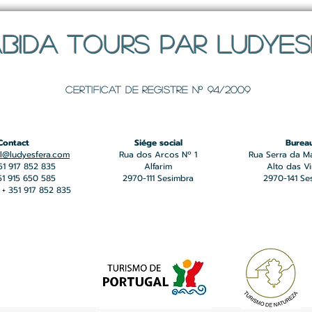
BIDA TOURS PAR LUDYE
Certificat de registre Nº 94/2009
Contact
Siége social
Burea
l@ludyesfera.com
Rua dos Arcos Nº 1
Rua Serra da M
351 917 852 835
Alfarim
Alto das V
351 915 650 585
2970-111 Sesimbra
2970-141 Se
+ 351 917 852 835